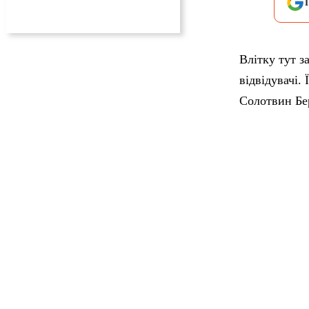
Влітку тут з
відвідувачі.
Солотвин Бер