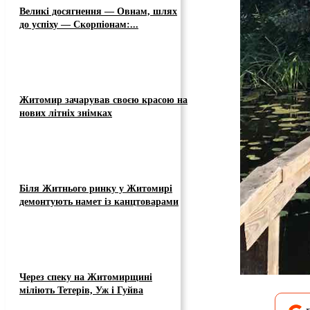
Великі досягнення — Овнам, шлях
до успіху — Скорпіонам:...
Житомир зачарував своєю красою на
нових літніх знімках
Біля Житнього ринку у Житомирі
демонтують намет із канцтоварами
Через спеку на Житомирщині
міліють Тетерів, Уж і Гуйва