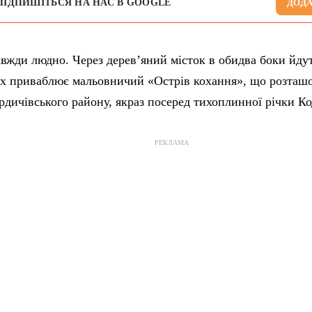
ПІДПИШІТЬСЯ НА НАС В GOOGLE
ДОДА
авжди людно. Через дерев’яний місток в обидва боки йду
 Їх приваблює мальовничий «Острів кохання», що розташ
дичівського району, якраз посеред тихоплинної річки Ко
РЕКЛАМА