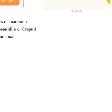
ТИ ЗАРАЗ
РЕКЛАМА
ть неквапливо
ований в с. Старий
днянка.