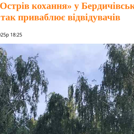
Острів кохання» у Бердичівсь
 так приваблює відвідувачів
025р 18:25