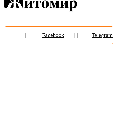
Facebook
Telegram
© 2009-2026, «
Житомир-Онлайн
». Всі права захищені.
Передрук матеріалів тільки за наявності гіперпосилання на
zhitomir-online.com
. E-mail редакції:
online.zt@gmail.com