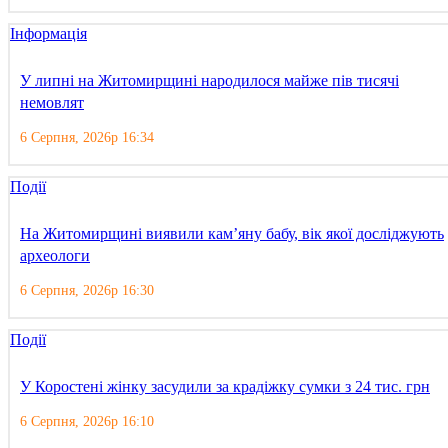
Інформація
У липні на Житомирщині народилося майже пів тисячі
немовлят
6 Серпня, 2026р 16:34
Події
На Житомирщині виявили кам’яну бабу, вік якої досліджують
археологи
6 Серпня, 2026р 16:30
Події
У Коростені жінку засудили за крадіжку сумки з 24 тис. грн
6 Серпня, 2026р 16:10