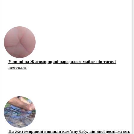
У липні на Житомирщині народилося майже пів тисячі
немовлят
На Житомирщині виявили кам’яну бабу, вік якої досліджують