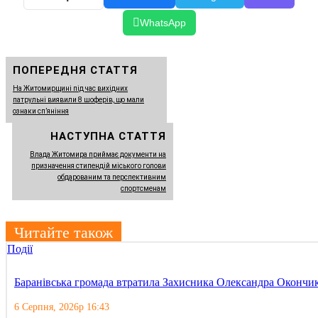
WhatsApp
ПОПЕРЕДНЯ СТАТТЯ
На Житомирщині під час вихідних
патрульні виявили 8 шоферів, що мали
ознаки сп’яніння
НАСТУПНА СТАТТЯ
Влада Житомира приймає документи на
призначення стипендій міського голови
обдарованим та перспективним
спортсменам
Читайте також
Події
Баранівська громада втратила Захисника Олександра Окончи
6 Серпня, 2026р 16:43