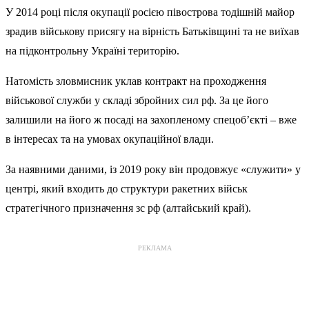
У 2014 році після окупації росією півострова тодішній майор
зрадив військову присягу на вірність Батьківщині та не виїхав
на підконтрольну Україні територію.
Натомість зловмисник уклав контракт на проходження
військової служби у складі збройних сил рф. За це його
залишили на його ж посаді на захопленому спецоб’єкті – вже
в інтересах та на умовах окупаційної влади.
За наявними даними, із 2019 року він продовжує «служити» у
центрі, який входить до структури ракетних військ
стратегічного призначення зс рф (алтайський край).
РЕКЛАМА