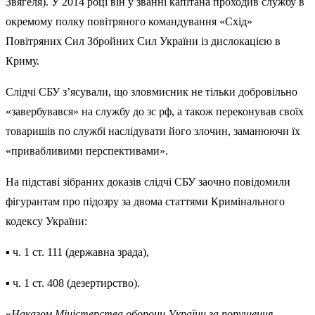
Звягеля). У 2014 році він у званні капітана проходив службу в
окремому полку повітряного командування «Схід»
Повітряних Сил Збройних Сил України із дислокацією в
Криму.
Слідчі СБУ з’ясували, що зловмисник не тільки добровільно
«завербувався» на службу до зс рф, а також переконував своїх
товаришів по службі наслідувати його злочин, заманюючи їх
«привабливими перспективами».
На підставі зібраних доказів слідчі СБУ заочно повідомили
фігурантам про підозру за двома статтями Кримінального
кодексу України:
▪️ ч. 1 ст. 111 (державна зрада),
▪️ ч. 1 ст. 408 (дезертирство).
«
Наказом Міністерства оборони України за порушення