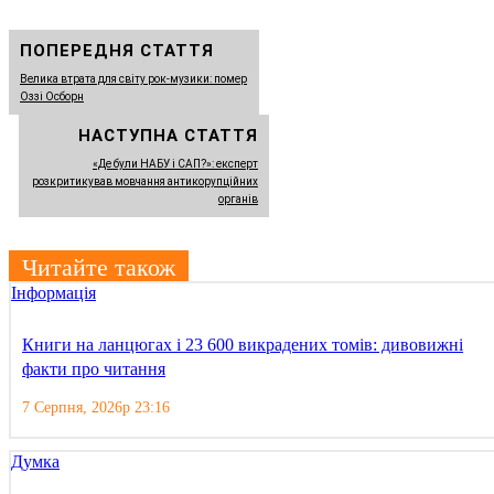
ПОПЕРЕДНЯ СТАТТЯ
Велика втрата для світу рок-музики: помер
Оззі Осборн
НАСТУПНА СТАТТЯ
«Де були НАБУ і САП?»: експерт
розкритикував мовчання антикорупційних
органів
Читайте також
Інформація
Книги на ланцюгах і 23 600 викрадених томів: дивовижні
факти про читання
7 Серпня, 2026р 23:16
Думка