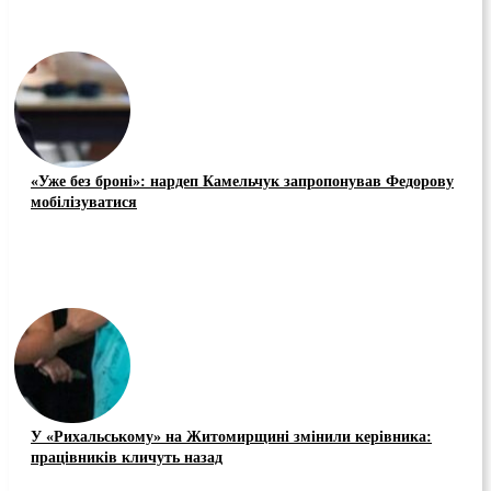
«Уже без броні»: нардеп Камельчук запропонував Федорову
мобілізуватися
У «Рихальському» на Житомирщині змінили керівника:
працівників кличуть назад