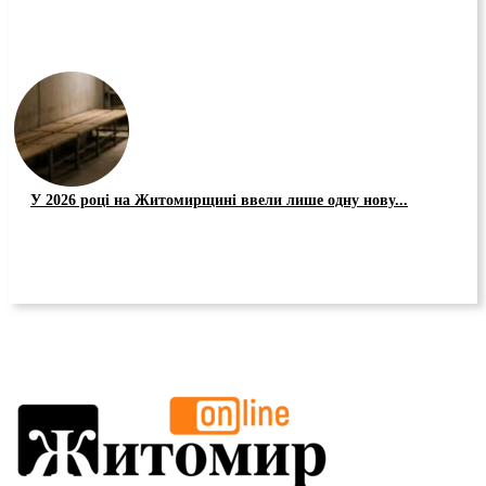
У 2026 році на Житомирщині ввели лише одну нову...