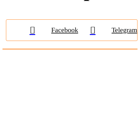
Facebook
Telegram
© 2009-2026, «
Житомир-Онлайн
». Всі права захищені.
Передрук матеріалів тільки за наявності гіперпосилання на
zhitomir-online.com
. E-mail редакції:
online.zt@gmail.com