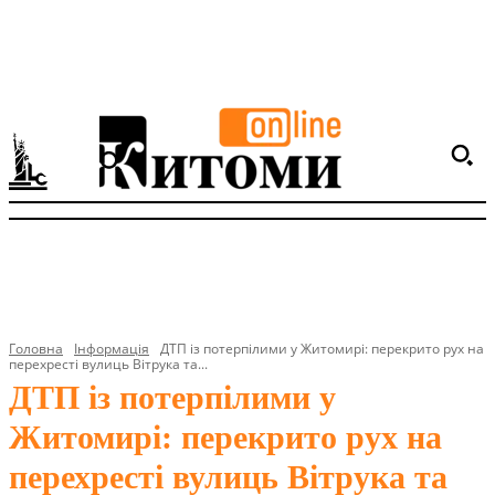
Головна
Інформація
ДТП із потерпілими у Житомирі: перекрито рух на
перехресті вулиць Вітрука та...
ДТП із потерпілими у
Житомирі: перекрито рух на
перехресті вулиць Вітрука та