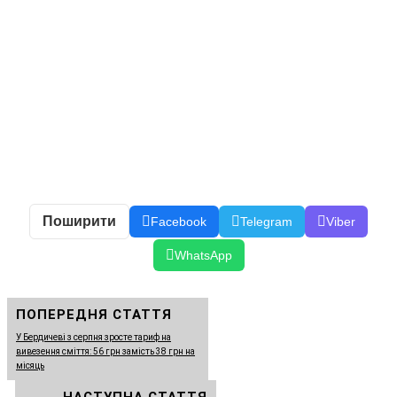
Поширити
Facebook
Telegram
Viber
WhatsApp
ПОПЕРЕДНЯ СТАТТЯ
У Бердичеві з серпня зросте тариф на
вивезення сміття: 56 грн замість 38 грн на
місяць
НАСТУПНА СТАТТЯ