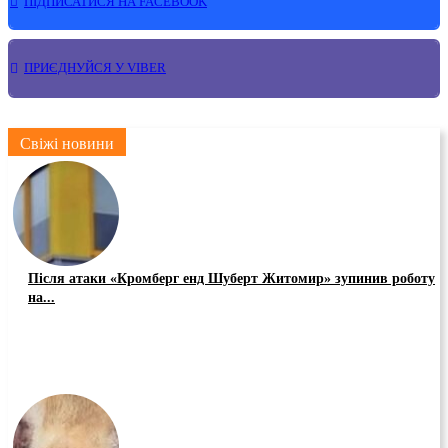
ПІДПИСАТИСЯ НА FACEBOOK
ПРИЄДНУЙСЯ У VIBER
Свіжі новини
Після атаки «Кромберг енд Шуберт Житомир» зупинив роботу
на...