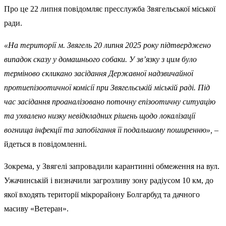
Про це 22 липня повідомляє пресслужба Звягельської міської
ради.
«На території м. Звягель 20 липня 2025 року підтверджено
випадок сказу у домашнього собаки. У зв’язку з цим було
терміново скликано засідання Державної надзвичайної
протиепізоотичної комісії при Звягельській міській раді. Під
час засідання проаналізовано поточну епізоотичну ситуацію
та ухвалено низку невідкладних рішень щодо локалізації
вогнища інфекції та запобігання її подальшому поширенню»,
–
йдеться в повідомленні.
Зокрема, у Звягелі запровадили карантинні обмеження на вул.
Ужачинській і визначили загрозливу зону радіусом 10 км, до
якої входять території мікрорайону Болгарбуд та дачного
масиву «Ветеран».