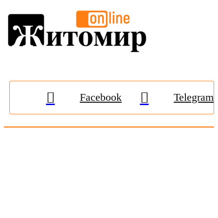
Facebook
Telegram
© 2009-2026, «
Житомир-Онлайн
». Всі права захищені.
Передрук матеріалів тільки за наявності гіперпосилання на
zhitomir-online.com
. E-mail редакції:
online.zt@gmail.com