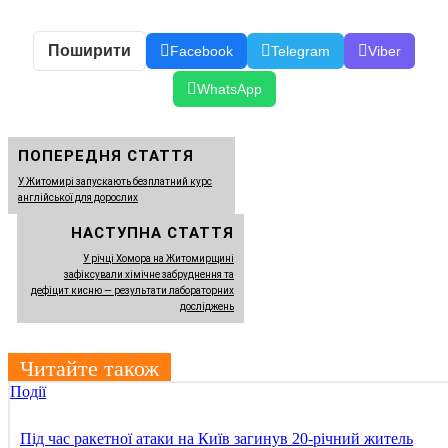
Поширити
Facebook
Telegram
Viber
WhatsApp
ПОПЕРЕДНЯ СТАТТЯ
У Житомирі запускають безплатний курс
англійської для дорослих
НАСТУПНА СТАТТЯ
У річці Хомора на Житомирщині
зафіксували хімічне забруднення та
дефіцит кисню — результати лабораторних
досліджень
Читайте також
Події
Під час ракетної атаки на Київ загинув 20-річний житель