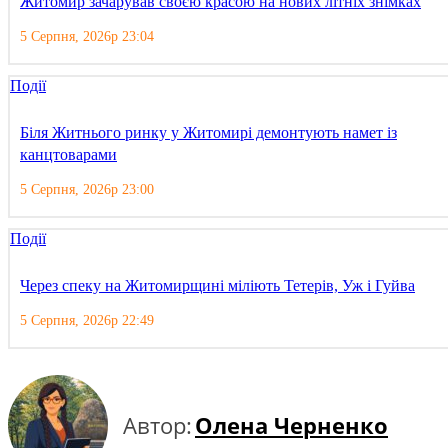
Житомир зачарував своєю красою на нових літніх знімках
5 Серпня, 2026р 23:04
Події
Біля Житнього ринку у Житомирі демонтують намет із
канцтоварами
5 Серпня, 2026р 23:00
Події
Через спеку на Житомирщині міліють Тетерів, Уж і Гуйва
5 Серпня, 2026р 22:49
Автор:
Олена Черненко