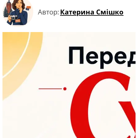
Автор:
Катерина Смішко