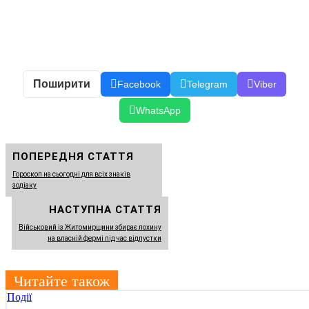
Поширити
Facebook
Telegram
Viber
WhatsApp
ПОПЕРЕДНЯ СТАТТЯ
Гороскоп на сьогодні для всіх знаків
зодіаку
НАСТУПНА СТАТТЯ
Військовий із Житомирщини збирає лохину
на власній фермі під час відпустки
Читайте також
Події