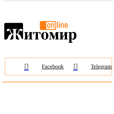
Facebook
Telegram
© 2009-2026, «
Житомир-Онлайн
». Всі права захищені.
Передрук матеріалів тільки за наявності гіперпосилання на
zhitomir-online.com
. E-mail редакції:
online.zt@gmail.com