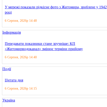
У мережі показали рідкісне фото з Житомира, зроблене у 1942
році
6 Серпня, 2026р 14:48
Інформація
Передавати показники стане зручніше: КП
«Житомирводоканал» змінює терміни прийому
6 Серпня, 2026р 14:40
Події
Цитата дня
6 Серпня, 2026р 14:15
Україна