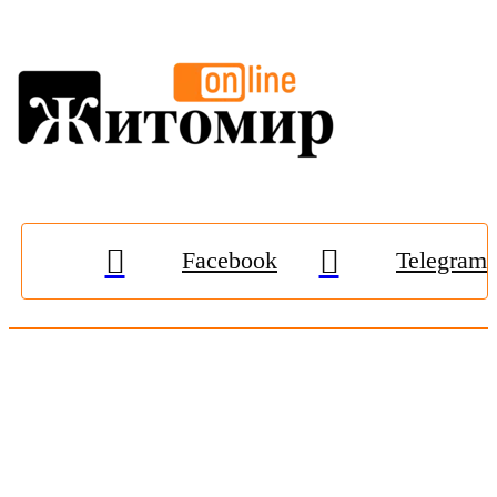
Facebook
Telegram
© 2009-2026, «
Житомир-Онлайн
». Всі права захищені.
Передрук матеріалів тільки за наявності гіперпосилання на
zhitomir-online.com
. E-mail редакції:
online.zt@gmail.com