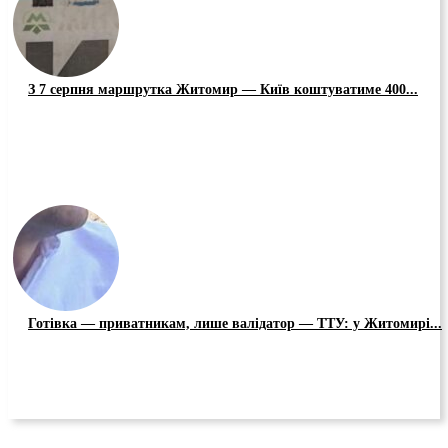
З 7 серпня маршрутка Житомир — Київ коштуватиме 400...
Готівка — приватникам, лише валідатор — ТТУ: у Житомирі...