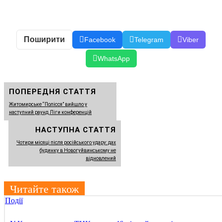
Поширити
Facebook
Telegram
Viber
WhatsApp
ПОПЕРЕДНЯ СТАТТЯ
Житомирське “Полісся” вийшло у
наступний раунд Ліги конференцій
НАСТУПНА СТАТТЯ
Чотири місяці після російського удару: дах
будинку в Новогуйвинському не
відновлений
Читайте також
Події