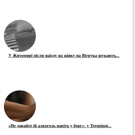
У Житомирі після наїзду на жінку на Вітрука шукають...
«Не давайте їй алкоголь навіть у борг»: у Тетерівці...