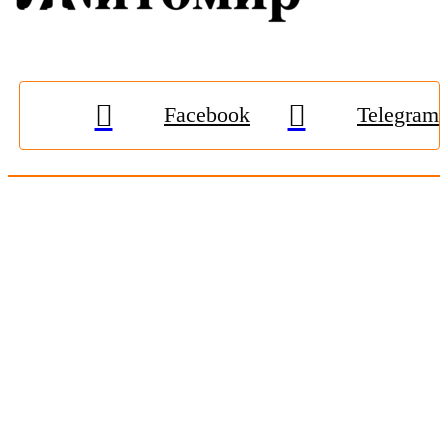
Facebook
Telegram
© 2009-2026, «
Житомир-Онлайн
». Всі права захищені.
Передрук матеріалів тільки за наявності гіперпосилання на
zhitomir-online.com
. E-mail редакції:
online.zt@gmail.com