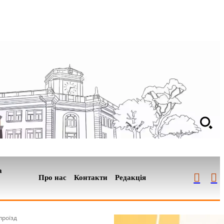
а
Про нас
Контакти
Редакція
проїзд