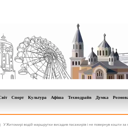
Світ
Спорт
Культура
Афіша
Технодрайв
Думка
Розмов
ї
У Житомирі водій маршрутки висадив пасажирів і не повернув кошти за 