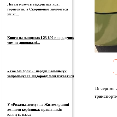
Левам можуть відкритися нові
горизонти, а Скорпіонам захочеться
змін:...
Книги на ланцюгах і 23 600 викрадених
томів: дивовижні...
«Уже без броні»: нардеп Камельчук
запропонував Федорову мобілізуватися
16 серпня
транспортн
У «Рихальському» на Житомирщині
змінили керівника: працівників
кличуть назад