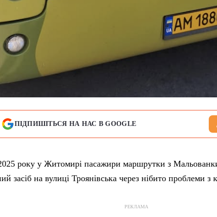
ПІДПИШІТЬСЯ НА НАС В GOOGLE
 2025 року у Житомирі пасажири маршрутки з Мальован
ий засіб на вулиці Троянівська через нібито проблеми з 
РЕКЛАМА