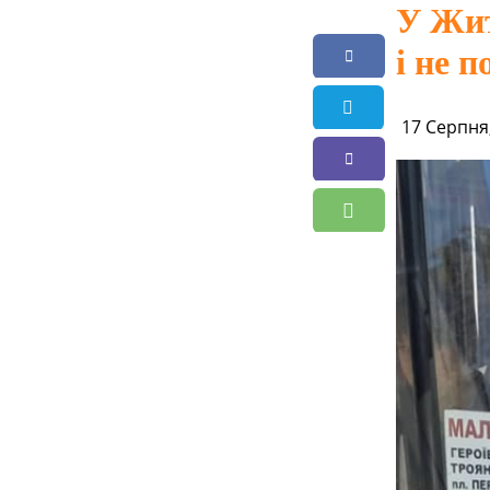
У Жит
і не 
17 Серпня,