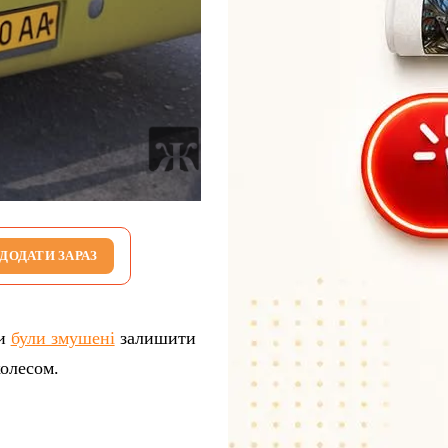
ДОДАТИ ЗАРАЗ
ки
були змушені
залишити
колесом.