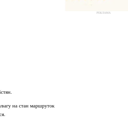
РЕКЛАМА
істян.
 увагу на стан маршруток
ся.