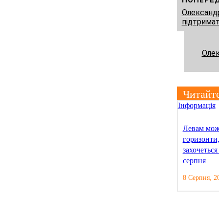
ПОПЕРЕ
Олександ
підтримат
Олек
Читайт
Інформація
Левам мож
горизонти,
захочеться
серпня
8 Серпня, 2