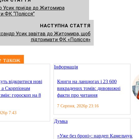
ДНЯ СТАТТЯ
р Усик приїде до Житомира
и ФК “Полісся”
НАСТУПНА СТАТТЯ
сандр Усик завітав до Житомира, щоб
підтримати ФК «Полісся»
е також
Інформація
уть відкритися нові
Книги на ланцюгах і 23 600
 а Скорпіонам
викрадених томів: дивовижні
 змін: гороскоп на 8
факти про читання
7 Серпня, 2026р 23:16
026р 7:43
Думка
«Уже без броні»: нардеп Камельчук