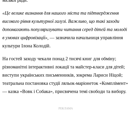
міської ради.
«Це велике визнання для нашого міста та підтвердження
високого рівня культурної галузі. Важливо, що такі заходи
допомагають популяризувати читання серед дітей та молоді
в умовах цифровізації»,
— зазначила начальниця управління
культури Ілона Колодій.
На гостей заходу чекали понад 2 тисячі книг для обміну;
різноманітні інтерактивні локації та майстер-класи для дітей;
виступи українських письменників, зокрема Лариси Ніцой;
театральна постановка студії ляльок-маріонеток «Комплімент»
— казка «Вовк і Собака», присвячена темі свободи та вибору.
РЕКЛАМА