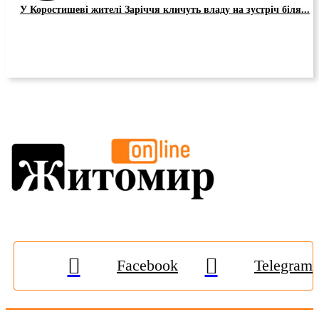
У Коростишеві жителі Заріччя кличуть владу на зустріч біля...
Facebook
Telegram