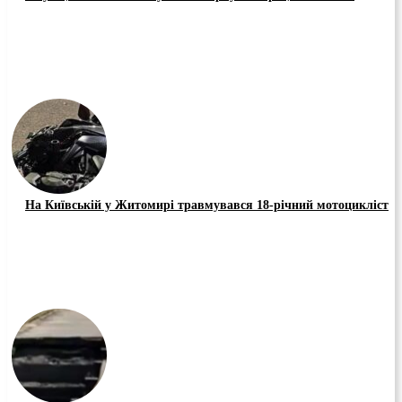
На Київській у Житомирі травмувався 18-річний мотоцикліст