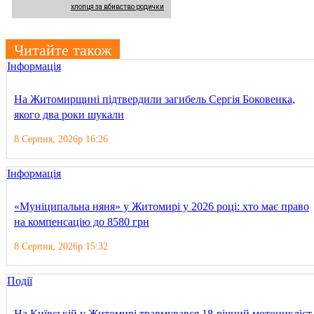
хлопця за вбивство родички
Читайте також
Інформація
На Житомирщині підтвердили загибель Сергія Боковенка,
якого два роки шукали
8 Серпня, 2026р 16:26
Інформація
«Муніципальна няня» у Житомирі у 2026 році: хто має право
на компенсацію до 8580 грн
8 Серпня, 2026р 15:32
Події
На Київській у Житомирі травмувався 18-річний мотоцикліст