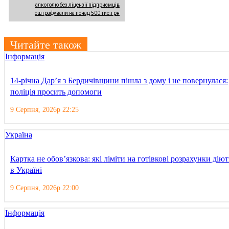
алкоголю без ліцензії підприємців
оштрафували на понад 500 тис.грн
Читайте також
Інформація
14-річна Дар’я з Бердичівщини пішла з дому і не повернулася:
поліція просить допомоги
9 Серпня, 2026р 22:25
Україна
Картка не обов’язкова: які ліміти на готівкові розрахунки діют
в Україні
9 Серпня, 2026р 22:00
Інформація