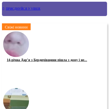
ПРИЄДНУЙСЯ У VIBER
Свіжі новини
14-річна Дар’я з Бердичівщини пішла з дому і не...