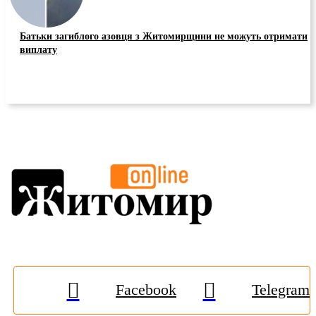
Батьки загиблого азовця з Житомирщини не можуть отримати
виплату
Facebook
Telegram