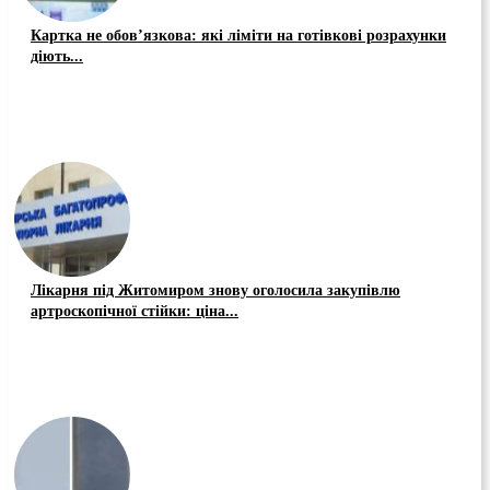
Картка не обов’язкова: які ліміти на готівкові розрахунки
діють...
Лікарня під Житомиром знову оголосила закупівлю
артроскопічної стійки: ціна...