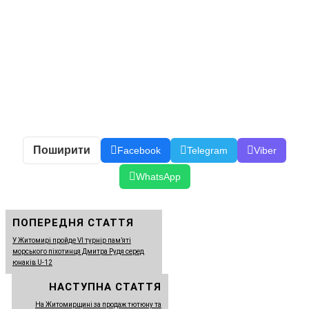
Поширити
Facebook
Telegram
Viber
WhatsApp
ПОПЕРЕДНЯ СТАТТЯ
У Житомирі пройде VI турнір пам’яті
морського піхотинця Дмитра Рудя серед
юнаків U-12
НАСТУПНА СТАТТЯ
На Житомирщині за продаж тютюну та