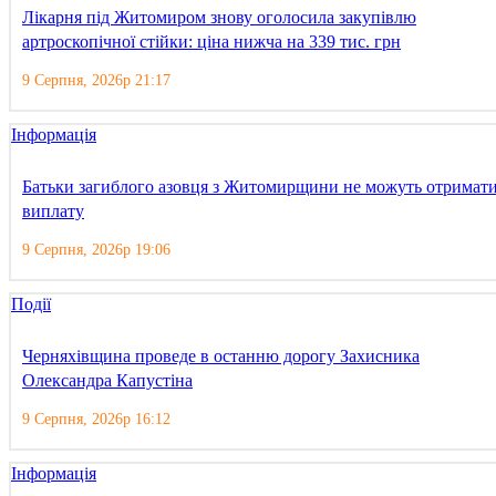
Лікарня під Житомиром знову оголосила закупівлю
артроскопічної стійки: ціна нижча на 339 тис. грн
9 Серпня, 2026р 21:17
Інформація
Батьки загиблого азовця з Житомирщини не можуть отримат
виплату
9 Серпня, 2026р 19:06
Події
Черняхівщина проведе в останню дорогу Захисника
Олександра Капустіна
9 Серпня, 2026р 16:12
Інформація