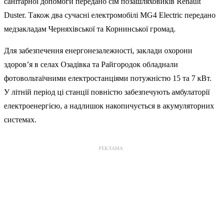
санітарної допомоги передано сім позашляховиків Renault
Duster. Також два сучасні електромобілі MG4 Electric передано
медзакладам Черняхівської та Корнинської громад.
Для забезпечення енергонезалежності, заклади охорони
здоров’я в селах Озадівка та Райгородок обладнали
фотовольтаїчними електростанціями потужністю 15 та 7 кВт.
У літній період ці станції повністю забезпечують амбулаторії
електроенергією, а надлишок накопичується в акумуляторних
системах.
РЕКЛАМА