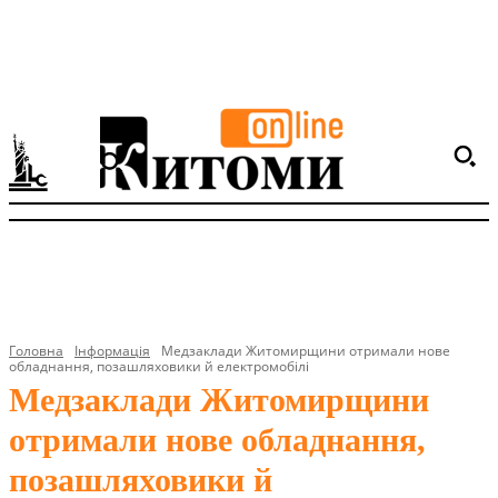
Головна
Інформація
Медзаклади Житомирщини отримали нове
обладнання, позашляховики й електромобілі
Медзаклади Житомирщини
отримали нове обладнання,
позашляховики й