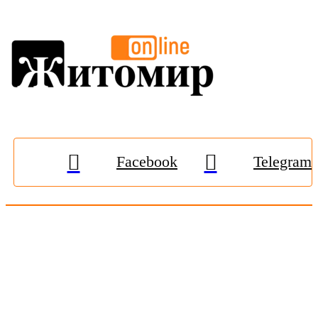
Facebook
Telegram
© 2009-2026, «
Житомир-Онлайн
». Всі права захищені.
Передрук матеріалів тільки за наявності гіперпосилання на
zhitomir-online.com
. E-mail редакції:
online.zt@gmail.com