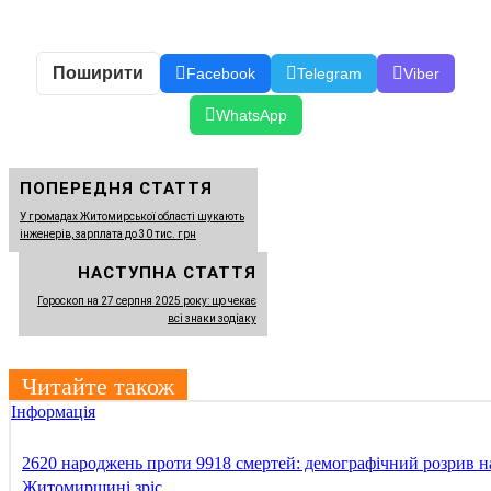
Поширити
Facebook
Telegram
Viber
WhatsApp
ПОПЕРЕДНЯ СТАТТЯ
У громадах Житомирської області шукають
інженерів, зарплата до 30 тис. грн
НАСТУПНА СТАТТЯ
Гороскоп на 27 серпня 2025 року: що чекає
всі знаки зодіаку
Читайте також
Інформація
2620 народжень проти 9918 смертей: демографічний розрив н
Житомирщині зріс