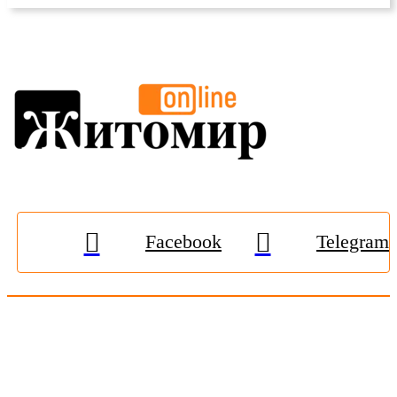
Facebook
Telegram
© 2009-2026, «
Житомир-Онлайн
». Всі права захищені.
Передрук матеріалів тільки за наявності гіперпосилання на
zhitomir-online.com
. E-mail редакції:
online.zt@gmail.com