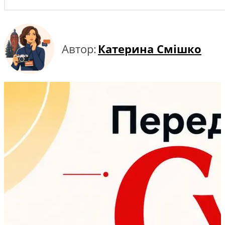
Автор:
Катерина Смішко