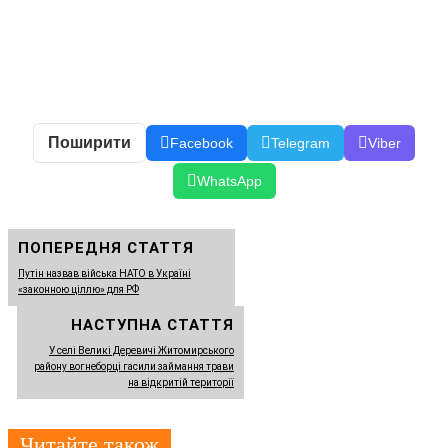
Поширити
Facebook
Telegram
Viber
WhatsApp
ПОПЕРЕДНЯ СТАТТЯ
Путін назвав війська НАТО в Україні
«законною ціллю» для РФ
НАСТУПНА СТАТТЯ
У селі Великі Деревичі Житомирського
району вогнеборці гасили займання трави
на відкритій території
Читайте також