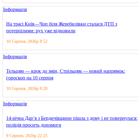
Інформація
На трасі Київ—Чоп біля Жеребилівки сталася ДТП з
потерпілими: рух уже відновили
10 Серпня, 2026р 8:52
Інформація
Тельцям — крок до змін, Стрільцям — новий напрямок:
гороскоп на 10 серпня
10 Серпня, 2026р 8:28
Інформація
14-річна Дар’я з Бердичівщини пішла з дому і не повернулася:
поліція просить допомоги
9 Серпня, 2026р 22:25