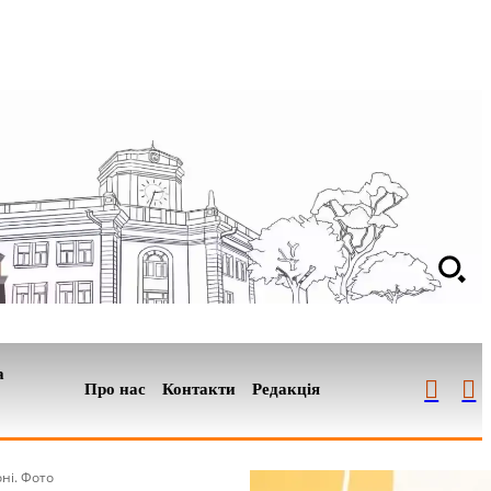
а
Про нас
Контакти
Редакція
ні. Фото