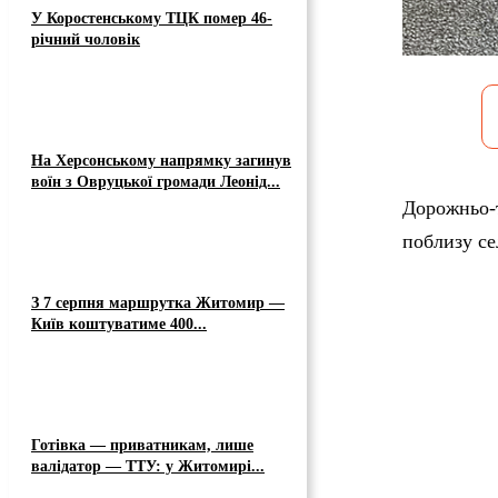
У Коростенському ТЦК помер 46-
річний чоловік
На Херсонському напрямку загинув
воїн з Овруцької громади Леонід...
Дорожньо-т
поблизу се
З 7 серпня маршрутка Житомир —
Київ коштуватиме 400...
Готівка — приватникам, лише
валідатор — ТТУ: у Житомирі...