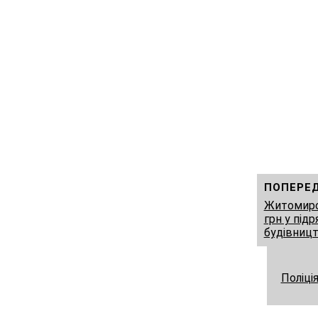
ПОПЕРЕ
Житомирсь
грн у під
будівниц
Поліці