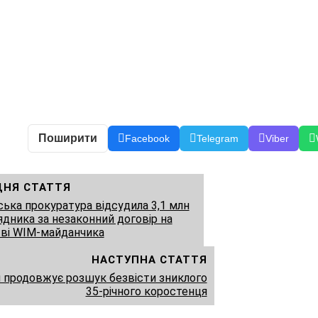
Поширити
Facebook
Telegram
Viber
ДНЯ СТАТТЯ
ка прокуратура відсудила 3,1 млн
рядника за незаконний договір на
тві WIM-майданчика
НАСТУПНА СТАТТЯ
я продовжує розшук безвісти зниклого
35-річного коростенця