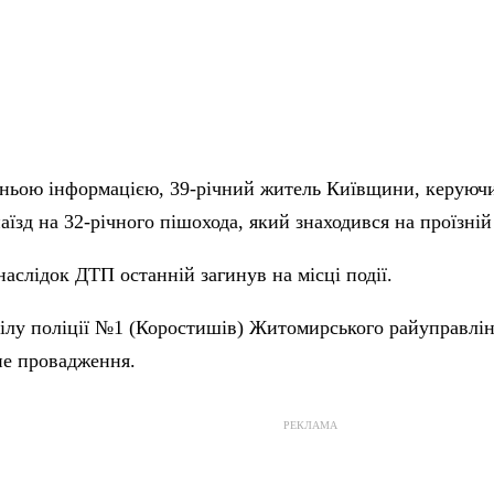
ньою інформацією, 39-річний житель Київщини, керуючи 
аїзд на 32-річного пішохода, який знаходився на проїзній
наслідок ДТП останній загинув на місці події.
ділу поліції №1 (Коростишів) Житомирського райуправлі
не провадження.
РЕКЛАМА