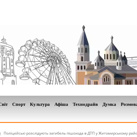
Світ
Спорт
Культура
Афіша
Технодрайв
Думка
Розмов
ї
Поліцейські розслідують загибель пішохода в ДТП у Житомирському райо