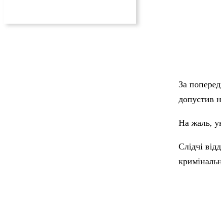
За поперед
допустив н
На жаль, у
Слідчі від
криміналь