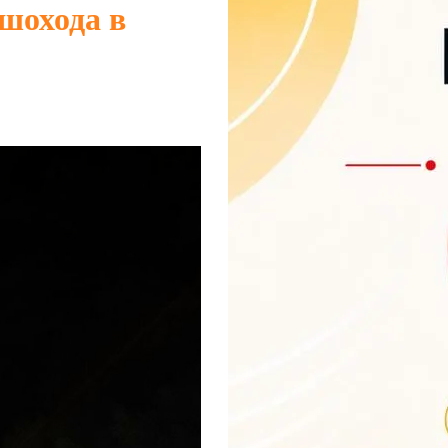
ішохода в
о