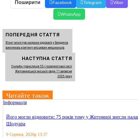
Поширити
Facebook
Telegram
Viber
WhatsApp
ПОПЕРЕДНЯ СТАТТЯ
Візит міністра охорони здоров’я у Бердичів
викликав критику місцевих мешканців
НАСТУПНА СТАТТЯ
Онлайн-трансляція 55-ї позачергової сесії
Житомирської міської ради 11 вересня
2025 року
Читайте також
Інформація
Його могли відновити: 75 років тому у Житомирі знесли пала
Шодуара
9 Серпня, 2026р 13:37