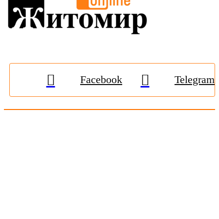
Facebook
Telegram
© 2009-2026, «
Житомир-Онлайн
». Всі права захищені.
Передрук матеріалів тільки за наявності гіперпосилання на
zhitomir-online.com
. E-mail редакції:
online.zt@gmail.com