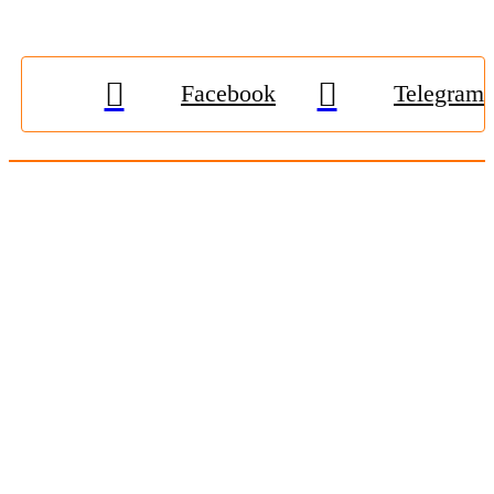
Facebook
Telegram
© 2009-2026, «
Житомир-Онлайн
». Всі права захищені.
Передрук матеріалів тільки за наявності гіперпосилання на
zhitomir-online.com
. E-mail редакції:
online.zt@gmail.com