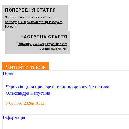
ПОПЕРЕДНЯ СТАТТЯ
Житомирська влада хоче встановити
світлофор на перехресті вулиць Ріхтера та
Кочерги
НАСТУПНА СТАТТЯ
Житомирщина знову втратила свого
мужнього Захисника
Читайте також
Події
Черняхівщина проведе в останню дорогу Захисника
Олександра Капустіна
9 Серпня, 2026р 16:12
Інформація