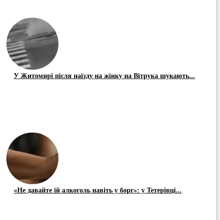
У Житомирі після наїзду на жінку на Вітрука шукають...
«Не давайте їй алкоголь навіть у борг»: у Тетерівці...