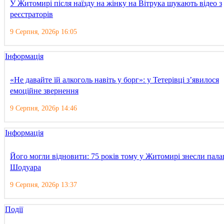
У Житомирі після наїзду на жінку на Вітрука шукають відео з
реєстраторів
9 Серпня, 2026р 16:05
Інформація
«Не давайте їй алкоголь навіть у борг»: у Тетерівці з’явилося
емоційне звернення
9 Серпня, 2026р 14:46
Інформація
Його могли відновити: 75 років тому у Житомирі знесли пала
Шодуара
9 Серпня, 2026р 13:37
Події