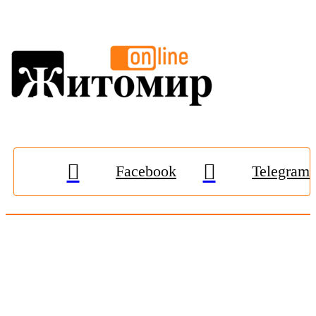
Facebook
Telegram
© 2009-2026, «
Житомир-Онлайн
». Всі права захищені.
Передрук матеріалів тільки за наявності гіперпосилання на
zhitomir-online.com
. E-mail редакції:
online.zt@gmail.com