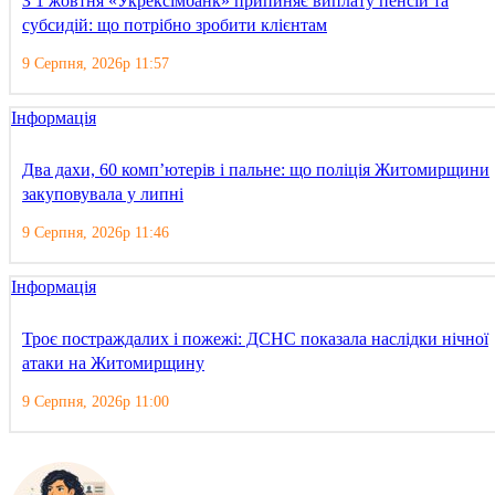
З 1 жовтня «Укрексімбанк» припиняє виплату пенсій та
субсидій: що потрібно зробити клієнтам
9 Серпня, 2026р 11:57
Інформація
Два дахи, 60 комп’ютерів і пальне: що поліція Житомирщини
закуповувала у липні
9 Серпня, 2026р 11:46
Інформація
Троє постраждалих і пожежі: ДСНС показала наслідки нічної
атаки на Житомирщину
9 Серпня, 2026р 11:00