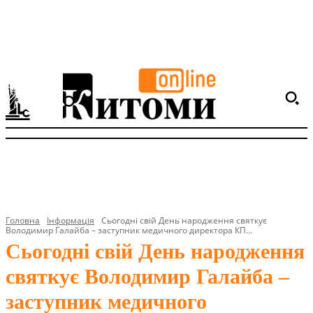
Головна
Інформація
Сьогодні свій День народження святкує
Володимир Галайба – заступник медичного директора КП...
Сьогодні свій День народження
святкує Володимир Галайба –
заступник медичного