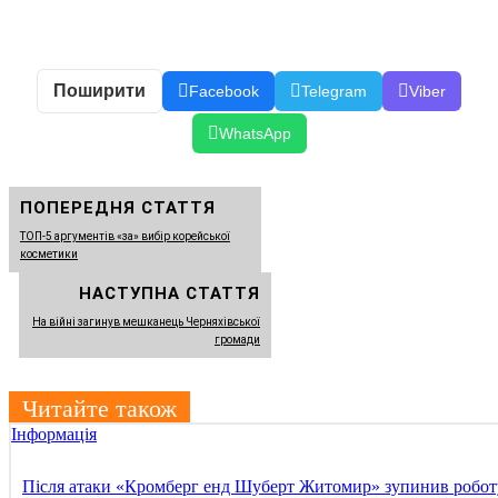
Поширити
Facebook
Telegram
Viber
WhatsApp
ПОПЕРЕДНЯ СТАТТЯ
ТОП-5 аргументів «за» вибір корейської
косметики
НАСТУПНА СТАТТЯ
На війні загинув мешканець Черняхівської
громади
Читайте також
Інформація
Після атаки «Кромберг енд Шуберт Житомир» зупинив робот