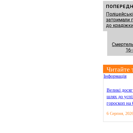
ПОПЕРЕДН
Поліцейськ
затримали 
до крадіжк
Смертель
16-
Читайте 
Інформація
Великі дося
шлях до усп
гороскоп на 
6 Серпня, 2026