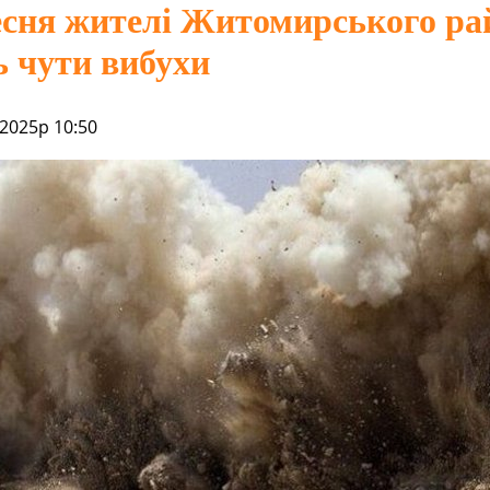
есня жителі Житомирського ра
 чути вибухи
 2025р 10:50