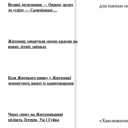
Великі досягнення — Овнам, шлях
для паніки н
до успіху — Скорпіонам:...
Житомир зачарував своєю красою на
нових літніх знімках
Біля Житнього ринку у Житомирі
демонтують намет із канцтоварами
Через спеку на Житомирщині
міліють Тетерів, Уж і Гуйва
«Хвилюватис