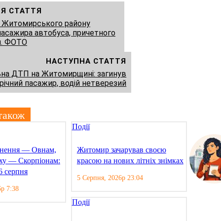
Я СТАТТЯ
і Житомирського району
пасажира автобуса, причетного
и. ФОТО
НАСТУПНА СТАТТЯ
на ДТП на Житомирщині: загинув
річний пасажир, водій нетверезий
також
Події
гнення — Овнам,
Житомир зачарував своєю
іху — Скорпіонам:
красою на нових літніх знімках
6 серпня
5 Серпня, 2026р 23:04
р 7:38
Події