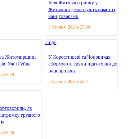
Біля Житнього ринку у
Житомирі демонтують намет із
канцтоварами
5 Серпня, 2026р 23:00
Події
 на Житомирщині
У Коростишеві та Чоповичах
рів, Уж і Гуйва
сформують групи підготовки до
нацспротиву
6р 22:49
5 Серпня, 2026р 22:41
обговорили, як
ідтримку грудного
ня
6р 22:36