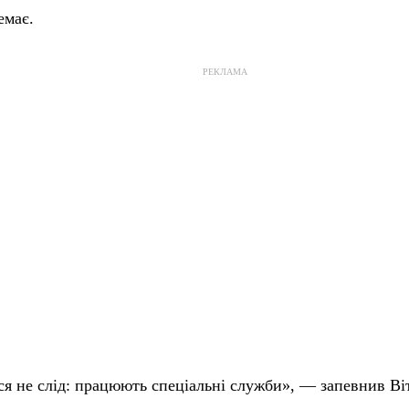
емає.
РЕКЛАМА
я не слід: працюють спеціальні служби», — запевнив Віт