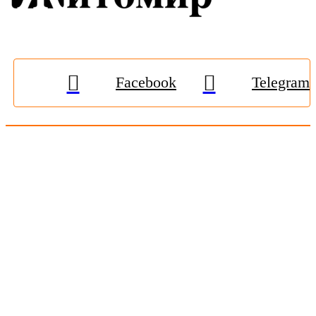
Facebook
Telegram
© 2009-2026, «
Житомир-Онлайн
». Всі права захищені.
Передрук матеріалів тільки за наявності гіперпосилання на
zhitomir-online.com
. E-mail редакції:
online.zt@gmail.com