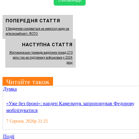
ПОПЕРЕДНЯ СТАТТЯ
У Бердичеві скаржаться на неякісну воду на
м’ясокомбінаті. ФОТО
НАСТУПНА СТАТТЯ
Житомирська громада виділила понад 270
млн грн на підтримку військових у 2024
році
Читайте також
Думка
«Уже без броні»: нардеп Камельчук запропонував Федорову
мобілізуватися
7 Серпня, 2026р 21:25
Події