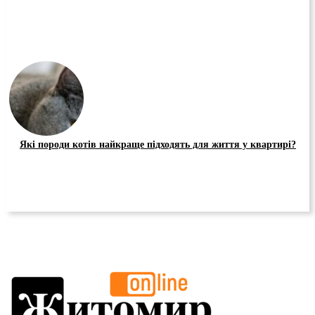
Які породи котів найкраще підходять для життя у квартирі?