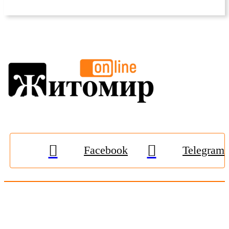
Facebook
Telegram
© 2009-2026, «
Житомир-Онлайн
». Всі права захищені.
Передрук матеріалів тільки за наявності гіперпосилання на
zhitomir-online.com
. E-mail редакції:
online.zt@gmail.com