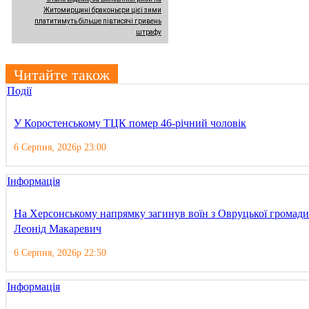
Житомирщині браконьєри цієї зими
платитимуть більше півтисячі гривень
штрафу
Читайте також
Події
У Коростенському ТЦК помер 46-річний чоловік
6 Серпня, 2026р 23:00
Інформація
На Херсонському напрямку загинув воїн з Овруцької громади
Леонід Макаревич
6 Серпня, 2026р 22:50
Інформація