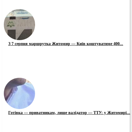
З 7 серпня маршрутка Житомир — Київ коштуватиме 400...
Готівка — приватникам, лише валідатор — ТТУ: у Житомирі...