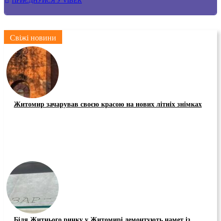
ПРИЄДНУЙСЯ У VIBER
Свіжі новини
Житомир зачарував своєю красою на нових літніх знімках
Біля Житнього ринку у Житомирі демонтують намет із