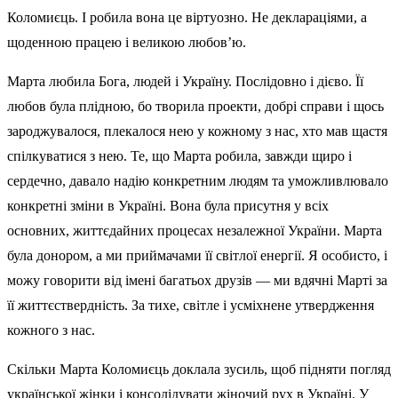
Коломиєць. І робила вона це віртуозно. Не деклараціями, а
щоденною працею і великою любов’ю.
Марта любила Бога, людей і Україну. Послідовно і дієво. Її
любов була плідною, бо творила проекти, добрі справи і щось
зароджувалося, плекалося нею у кожному з нас, хто мав щастя
спілкуватися з нею. Те, що Марта робила, завжди щиро і
сердечно, давало надію конкретним людям та уможливлювало
конкретні зміни в Україні. Вона була присутня у всіх
основних, життєдайних процесах незалежної України. Марта
була донором, а ми приймачами її світлої енергії. Я особисто, і
можу говорити від імені багатьох друзів — ми вдячні Марті за
її життєствердність. За тихе, світле і усміхнене утвердження
кожного з нас.
Скільки Марта Коломиєць доклала зусиль, щоб підняти погляд
української жінки і консолідувати жіночий рух в Україні. У