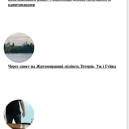
канцтоварами
Через спеку на Житомирщині міліють Тетерів, Уж і Гуйва