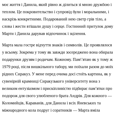
моє життя і Данила, який рівно ж ділиться зі мною дружбою і
теплом. Це покровительство і супровід були і моральними, і
наскрізь конкретними. Подарований нею светр грів тіло, а
слова і жести втішали душу і серце. Гостинний притулок дому
Марти і Данила дарував відпочинок і зцілення.
Марта мала гостре відчуття знаків і символів. Це проявлялося
у всьому. Зокрема у тому як завжди зосереджено вона обирала
подарунки друзям і родичам. Кожному. Пам\’ятаю як у тому ж
1979 році, після вишкільного табору, ми поїхали разом до моїх
рідних Сиракуз. У мене перед очима досі стоїть картина, як у
сувенірній крамниці Сиракузького університету вона з
великим ентузіазмом і прискіпливістю підбирає пам’ятки про
подорож для свого улюбленого брата Андрія. Для кожного —
Коломийців, Караванів, для Данила і всіх Яневських та
міжнародного кола подруг і соратників — Марта вміла