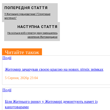
ПОПЕРЕДНЯ СТАТТЯ
У Житоммрі працюватиме \”Спортивне
містечко\”
НАСТУПНА СТАТТЯ
На скільки осіб з початку року зменшилось
населення Житомирщини
Читайте також
Події
Житомир зачарував своєю красою на нових літніх знімках
5 Серпня, 2026р 23:04
Події
Біля Житнього ринку у Житомирі демонтують намет із
канцтоварами