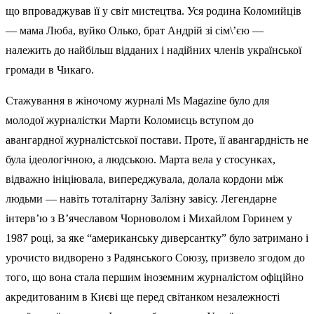
що впроваджував її у світ мистецтва. Уся родина Коломийців
— мама Люба, вуйко Олько, брат Андрій зі сім\’єю —
належить до найбільш відданих і надійних членів української
громади в Чикаго.
Стажування в жіночому журналі Ms Magazine було для
молодої журналістки Марти Коломиєць вступом до
авангардної журналістської постави. Проте, її авангардність не
була ідеологічною, а людською. Марта вела у стосунках,
відважно ініціювала, випереджувала, долала кордони між
людьми — навіть тоталітарну Залізну завісу. Легендарне
інтерв’ю з В’ячеславом Чорноволом і Михайлом Горинем у
1987 році, за яке “американську диверсантку” було затримано і
урочисто видворено з Радянського Союзу, призвело згодом до
того, що вона стала першим іноземним журналістом офіційно
акредитованим в Києві ще перед світанком незалежності