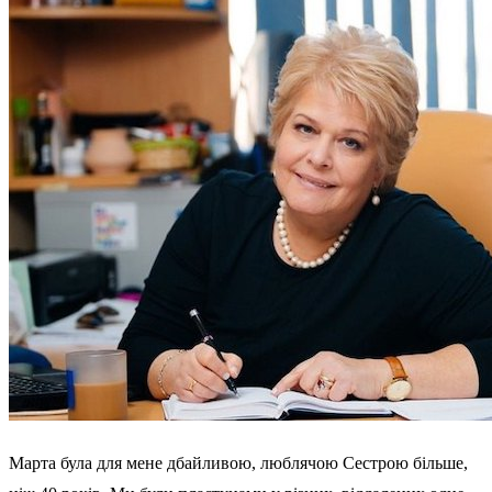
Марта була для мене дбайливою, люблячою Сестрою більше,