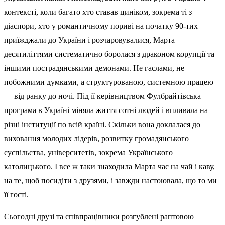
контексті, коли багато хто ставав циніком, зокрема ті з
діаспори, хто у романтичному пориві на початку 90-тих
приїжджали до України і розчаровувалися, Марта
десятиліттями систематично боролася з драконом корупції та
іншими пострадянськими демонами. Не гаслами, не
побожними думками, а структурованою, системною працею
— від ранку до ночі. Під її керівництвом Фулбрайтівська
програма в Україні міняла життя сотні людей і впливала на
різні інституції по всій країні. Скільки вона доклалася до
виховання молодих лідерів, розвитку громадянського
суспільства, університетів, зокрема Українського
католицького. І все ж таки знаходила Марта час на чай і каву,
на те, щоб посидіти з друзями, і завжди настоювала, що то ми
її гості.
Сьогодні друзі та співпрацівники розгублені раптовою