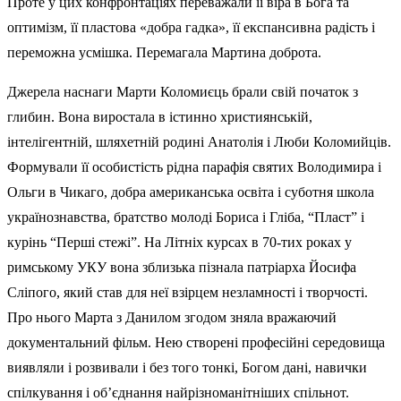
Проте у цих конфронтаціях переважали її віра в Бога та
оптимізм, її пластова «добра гадка», її експансивна радість і
переможна усмішка. Перемагала Мартина доброта.
Джерела наснаги Марти Коломиєць брали свій початок з
глибин. Вона виростала в істинно християнській,
інтелігентній, шляхетній родині Анатолія і Люби Коломийців.
Формували її особистість рідна парафія святих Володимира і
Ольги в Чикаго, добра американська освіта і суботня школа
українознавства, братство молоді Бориса і Гліба, “Пласт” і
курінь “Перші стежі”. На Літніх курсах в 70-тих роках у
римському УКУ вона зблизька пізнала патріарха Йосифа
Сліпого, який став для неї взірцем незламності і творчості.
Про нього Марта з Данилом згодом зняла вражаючий
документальний фільм. Нею створені професійні середовища
виявляли і розвивали і без того тонкі, Богом дані, навички
спілкування і об’єднання найрізноманітніших спільнот.