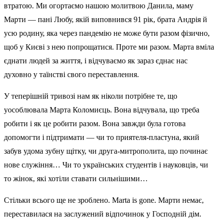
втратою. Ми огортаємо нашою молитвою Данила, маму
Марти — пані Любу, якій виповнився 91 рік, брата Андрія й
усю родину, яка через пандемію не може бути разом фізично,
щоб у Києві з нею попрощатися. Проте ми разом. Марта вміла
єднати людей за життя, і відчуваємо як зараз єднає нас
духовно у таїнстві свого переставлення.
У теперішній тривозі нам як ніколи потрібне те, що
уособлювала Марта Коломиєць. Вона відчувала, що треба
робити і як це робити разом. Вона завжди була готова
допомогти і підтримати — чи то приятеля-пластуна, який
забув удома зубну щітку, чи друга-митрополита, що починає
нове служіння… Чи то українських студентів і науковців, чи
то жінок, які хотіли ставати сильнішими…
Стільки всього ще не зроблено. Marta is gone. Марти немає,
переставилася на заслужений відпочинок у Господній дім.