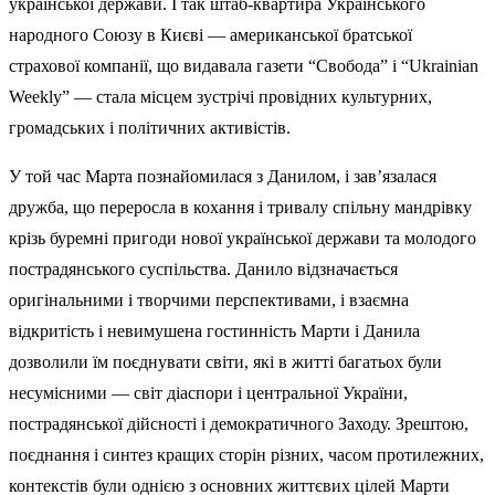
української держави. І так штаб-квартира Українського
народного Союзу в Києві — американської братської
страхової компанії, що видавала газети “Свобода” і “Ukrainian
Weekly” — стала місцем зустрічі провідних культурних,
громадських і політичних активістів.
У той час Марта познайомилася з Данилом, і зав’язалася
дружба, що переросла в кохання і тривалу спільну мандрівку
крізь буремні пригоди нової української держави та молодого
пострадянського суспільства. Данило відзначається
оригінальними і творчими перспективами, і взаємна
відкритість і невимушена гостинність Марти і Данила
дозволили їм поєднувати світи, які в житті багатьох були
несумісними — світ діаспори і центральної України,
пострадянської дійсності і демократичного Заходу. Зрештою,
поєднання і синтез кращих сторін різних, часом протилежних,
контекстів були однією з основних життєвих цілей Марти