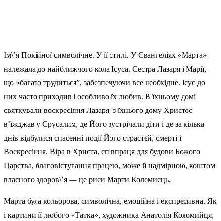
Ім\’я Покійної символічне. У її стилі. У Євангеліях «Марта»
належала до найближчого кола Ісуса. Сестра Лазаря і Марії,
що «багато трудиться”, забезпечуючи все необхідне. Ісус до
них часто приходив і особливо їх любив. В їхньому домі
святкували воскресіння Лазаря, з їхнього дому Христос
в’їжджав у Єрусалим, де Його зустрічали діти і де за кілька
днів відбулися спасенні події Його страстей, смерті і
Воскресіння. Віра в Христа, співпраця для будови Божого
Царства, благовістування працею, може й надмірною, коштом
власного здоров\’я — це риси Марти Коломиєць.
Марта була кольорова, символічна, емоційна і експресивна. Як
і картини її любого «Татка», художника Анатолія Коломийця,