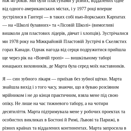
ніж 40 років. Ми були пластунами у різних, віддалених одне
від одного американських містах, і у 1977 році вперше
зустрілися в Гантері — в таких собі нью-йоркських Карпатах
— на «Школі булавних» та «Лісовій Школі» (вимогливі
вишколи для пластових лідерів, дівчат і хлопців). Зустрічалися
ми 1978 року на Міжкрайовій Пластовій Зустрічі в Скелястих
горах Канади. Однак нагода від серця подружитися прийшла
ще через рік на «Вовчій тропі» — вишкільному таборі
юнацьких виховників, де Марта була серед моїх наставників.
Я — син зубного лікаря — приїхав без зубної щітки. Марта
знайшла вихід і з того часу, знаючи, що я буваю розсіяним
мрійником і не до кінця практичним, взяла мене під свою
опіку. Не лише на час тижневого табору, а на чотири
десятиліття. Марта підтримувала мене у робочих проектах та
особистих викликах в Бостоні й Римі, Львові та Парижі, в
різних країнах та віддалених континентах. Марта запросила в