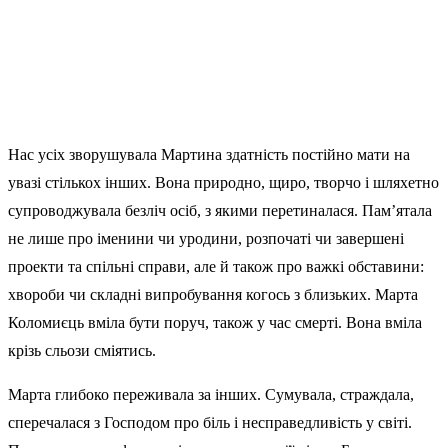
Нас усіх зворушувала Мартина здатність постійно мати на
увазі стількох інших. Вона природно, щиро, творчо і шляхетно
супроводжувала безліч осіб, з якими перетиналася. Пам’ятала
не лише про іменини чи уродини, розпочаті чи завершені
проекти та спільні справи, але й також про важкі обставини:
хвороби чи складні випробування когось з близьких. Марта
Коломиєць вміла бути поруч, також у час смерті. Вона вміла
крізь сльози сміятись.
Марта глибоко переживала за інших. Сумувала, страждала,
сперечалася з Господом про біль і несправедливість у світі.