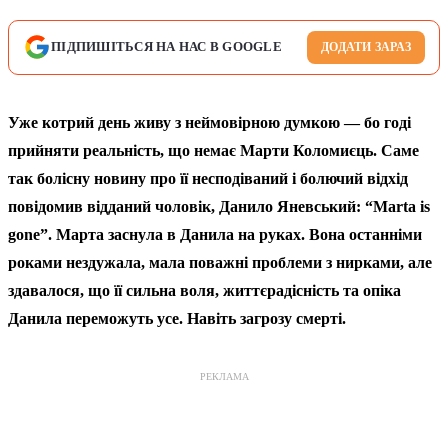
ПІДПИШІТЬСЯ НА НАС В GOOGLE
ДОДАТИ ЗАРАЗ
Уже котрий день живу з неймовірною думкою — бо годі
прийняти реальність, що немає Марти Коломиєць. Саме
так болісну новину про її несподіваний і болючий відхід
повідомив відданий чоловік, Данило Яневський: “Marta is
gone”. Марта заснула в Данила на руках. Вона останніми
роками нездужала, мала поважні проблеми з нирками, але
здавалося, що її сильна воля, життєрадісність та опіка
Данила переможуть усе. Навіть загрозу смерті.
РЕКЛАМА