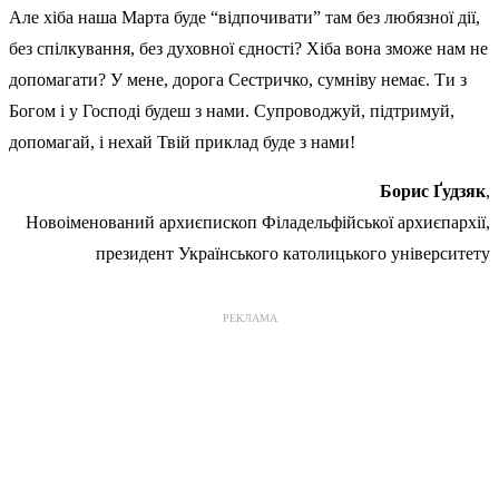
Але хіба наша Марта буде “відпочивати” там без любязної дії,
без спілкування, без духовної єдності? Хіба вона зможе нам не
допомагати? У мене, дорога Сестричко, сумніву немає. Ти з
Богом і у Господі будеш з нами. Супроводжуй, підтримуй,
допомагай, і нехай Твій приклад буде з нами!
Борис Ґудзяк
,
Новоіменований архиєпископ Філадельфійської архиєпархії,
президент Українського католицького університету
РЕКЛАМА