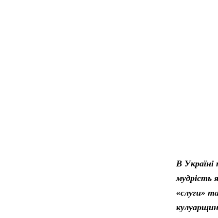
В Україні 
мудрість я
«слуги» та
кулуарщин