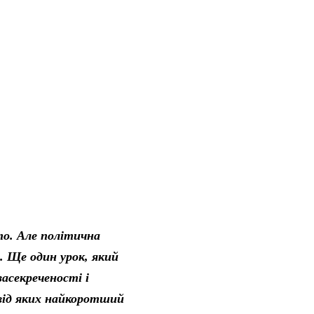
то. Але політична
. Ще один урок, який
асекреченості і
 від яких найкоротший