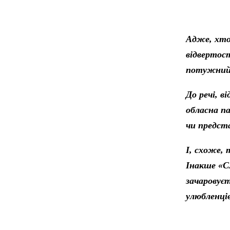
Адже, хто 
відвертост
потужний 
До речі, в
обласна па
чи предст
І, схоже,
Інакше «С
зачаровує
улюбленців