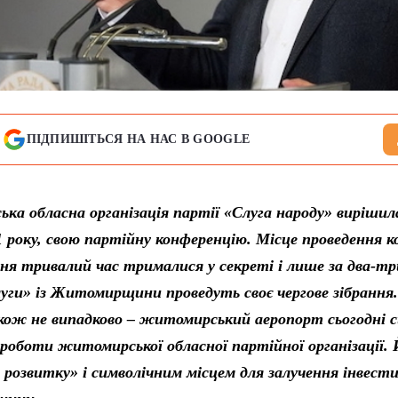
ПІДПИШІТЬСЯ НА НАС В GOOGLE
ка обласна організація партії
«Слуга народу»
вирішила
 року, свою партійну конференцію. Місце проведення к
ння тривалий час трималися у секреті і лише за два-тр
уги» із Житомирщини проведуть своє чергове зібрання
кож не випадково – житомирський аеропорт сьогодні с
 роботи житомирської обласної партійної організації
розвитку» і символічним місцем для залучення інвести