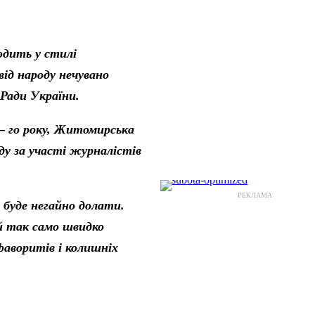
одить у стилі
від народу нечувано
Ради України.
 – го року, Житомирська
ду за участі журналістів
РЕКЛАМА
 буде негайно долати.
й так само швидко
фаворитів і колишніх