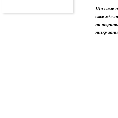
Що саме п
вже міжнар
на територ
низку запи