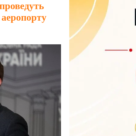
 проведуть
 аеропорту