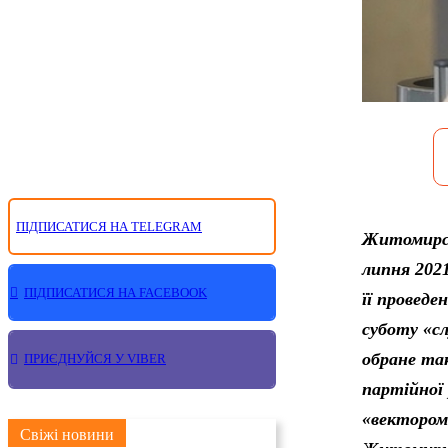
ПІДПИСАТИСЯ НА TELEGRAM
Житомирсь
липня 2021
ПІДПИСАТИСЯ НА FACEBOOK
її проведе
суботу «сл
обране та
ПРИЄДНУЙСЯ У VIBER
партійної
«вектором 
Свіжі новини