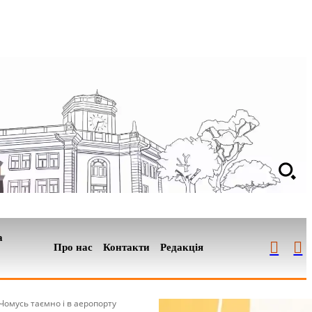
а
Про нас
Контакти
Редакція
Чомусь таємно і в аеропорту