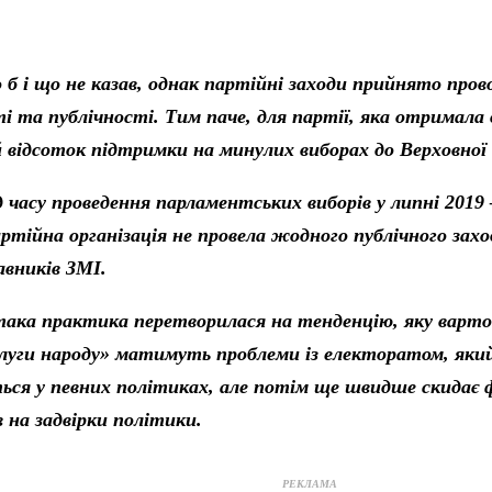
б і що не казав, однак партійні заходи прийнято пров
і та публічності. Тим паче, для партії, яка отримала 
відсоток підтримки на минулих виборах до Верховної 
ід часу проведення парламентських виборів у липні 2019
ртійна організація не провела жодного публічного захо
авників ЗМІ.
 така практика перетворилася на тенденцію, яку варто
луги народу» матимуть проблеми із електоратом, яки
ться у певних політиках, але потім ще швидше скидає 
 на задвірки політики.
РЕКЛАМА