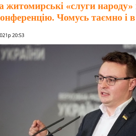
а житомирські «слуги народу»
онференцію. Чомусь таємно і в
021р 20:53