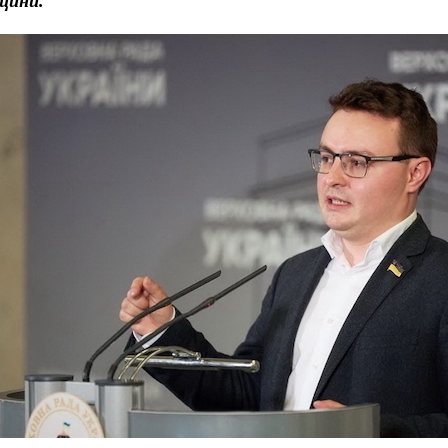
щини.