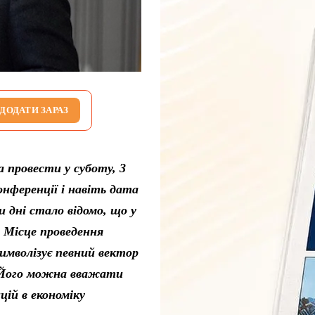
ДОДАТИ ЗАРАЗ
 провести у суботу, 3
онференції і навіть дата
и дні стало відомо, що у
. Місце проведення
имволізує певний вектор
. Його можна вважати
цій в економіку