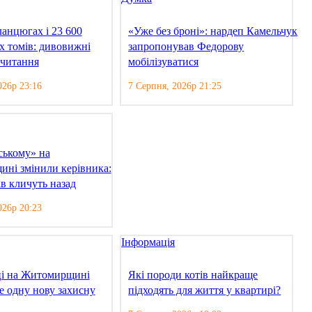
анцюгах і 23 600
«Уже без броні»: нардеп Камельчук
х томів: дивовижні
запропонував Федорову
 читання
мобілізуватися
026р 23:16
7 Серпня, 2026р 21:25
ському» на
ні змінили керівника:
в кличуть назад
026р 20:23
Інформація
ці на Житомирщині
Які породи котів найкраще
е одну нову захисну
підходять для життя у квартирі?