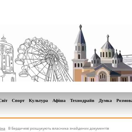
Світ
Спорт
Культура
Афіша
Технодрайв
Думка
Розмов
їна
В Бердичеві розшукують власника знайдених документів