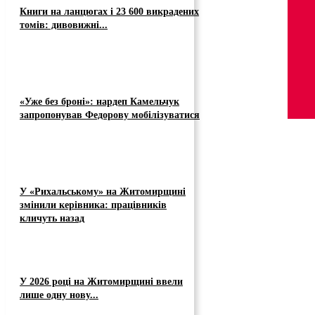
Книги на ланцюгах і 23 600 викрадених
томів: дивовижні...
«Уже без броні»: нардеп Камельчук
запропонував Федорову мобілізуватися
У «Рихальському» на Житомирщині
змінили керівника: працівників
кличуть назад
У 2026 році на Житомирщині ввели
лише одну нову...