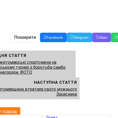
Поширити
Facebook
Telegram
Viber
ДНЯ СТАТТЯ
 житомирські спортсмени на
ському турнірі з боротьби самбо
 нагороди. ФОТО
НАСТУПНА СТАТТЯ
томирщина втратила свого мужнього
Захисника
е також
Думка