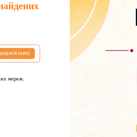
найдених
ДОДАТИ ЗАРАЗ
них мереж.