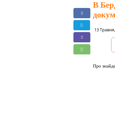
В Бер
докум
13 Травня,
Про знайде