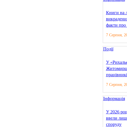
Книги на л
викрадени
факти про
7 Серпня, 2
Події
У «Рихаль
Житомирщи
працівникі
7 Серпня, 2
Інформація
У 2026 ро
ввели лиш
споруду