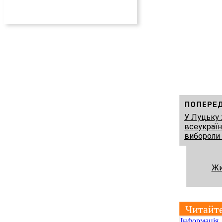
ПОПЕРЕ
У Луцьку
всеукраїн
вибороли
Жи
Читайт
Інформація