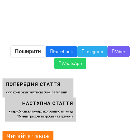
Поширити
Facebook
Telegram
Viber
WhatsApp
ПОПЕРЕДНЯ СТАТТЯ
Укус комара: як зняти свербіж і запалення
НАСТУПНА СТАТТЯ
У харчоблоці житомирського ліцею за понад
15 млн грн хочуть зробити капремонт
Читайте також