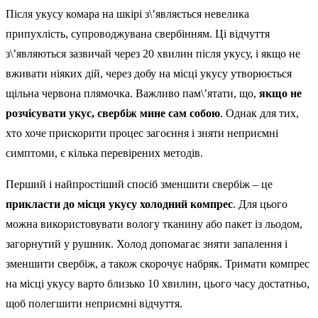
Після укусу комара на шкірі з\’являється невелика
припухлість, супроводжувана свербінням. Ці відчуття
з\’являються зазвичай через 20 хвилин після укусу, і якщо не
вживати ніяких дій, через добу на місці укусу утворюється
щільна червона плямочка. Важливо пам\’ятати, що,
якщо не
розчісувати укус, свербіж мине сам собою
. Однак для тих,
хто хоче прискорити процес загоєння і зняти неприємні
симптоми, є кілька перевірених методів.
Перший і найпростіший спосіб зменшити свербіж – це
прикласти до місця укусу холодний компрес
. Для цього
можна використовувати вологу тканину або пакет із льодом,
загорнутий у рушник. Холод допомагає зняти запалення і
зменшити свербіж, а також скорочує набряк. Тримати компрес
на місці укусу варто близько 10 хвилин, цього часу достатньо,
щоб полегшити неприємні відчуття.