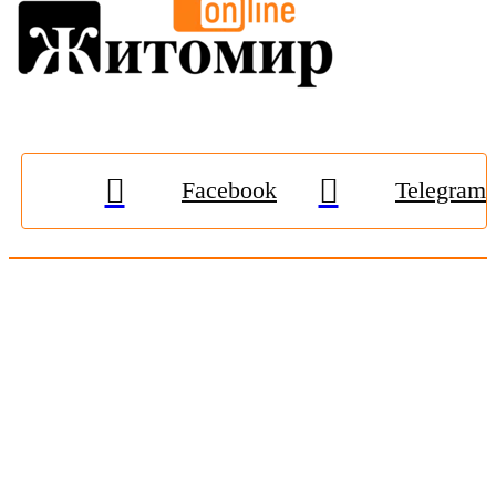
Facebook
Telegram
© 2009-2026, «
Житомир-Онлайн
». Всі права захищені.
Передрук матеріалів тільки за наявності гіперпосилання на
zhitomir-online.com
. E-mail редакції:
online.zt@gmail.com