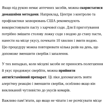
Якщо під рукою немає аптечних засобів, можна
скористатися
домашніми методами
. Наприклад, Центри з контролю та
профілактики захворювань США рекомендують
використовувати пасту з харчової соди. Для її приготування
потрібно змішати столову ложку соди з водою до стану пасти,
нанести на місце укусу, почекати 10 хвилин і змити водою.
Цю процедуру можна повторювати кілька разів на день, що
допоможе зменшити свербіж і запалення.
У тих випадках, коли місцеві засоби не приносять полегшення
й укус продовжує свербіти, можна
прийняти
антигістамінний препарат
. Ці ліки допомагають зняти
алергічну реакцію і зменшити свербіж, особливо якщо він
викликаний чутливістю до укусів комарів.
Важливо пам\’ятати, що якщо не чіпати і не розчісувати місце