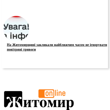
На Житомирщині закликали найближчим часом не ігнорувати
повітряні тривоги