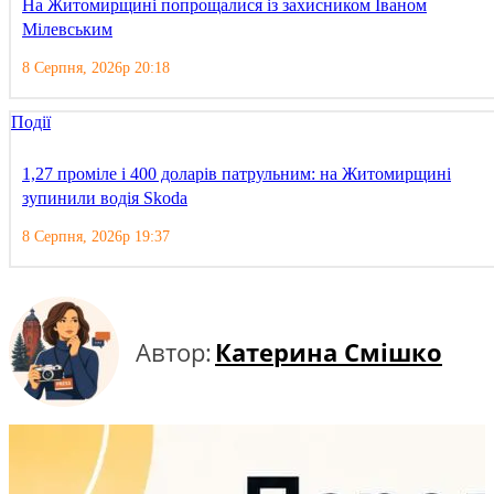
На Житомирщині попрощалися із захисником Іваном
Мілевським
8 Серпня, 2026р 20:18
Події
1,27 проміле і 400 доларів патрульним: на Житомирщині
зупинили водія Skoda
8 Серпня, 2026р 19:37
Автор:
Катерина Смішко