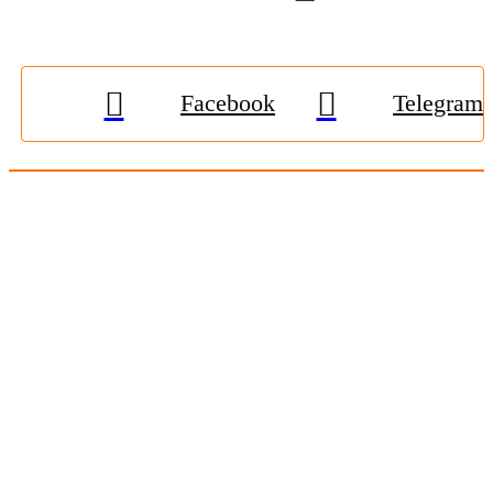
Facebook
Telegram
© 2009-2026, «
Житомир-Онлайн
». Всі права захищені.
Передрук матеріалів тільки за наявності гіперпосилання на
zhitomir-online.com
. E-mail редакції:
online.zt@gmail.com