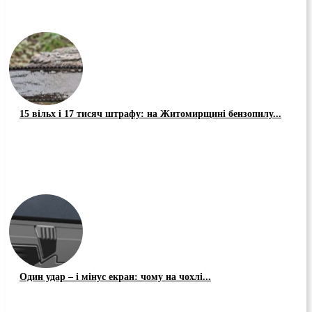
15 вільх і 17 тисяч штрафу: на Житомирщині бензопилу...
Один удар – і мінус екран: чому на чохлі...