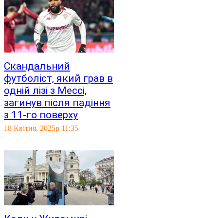
Скандальний
футболіст, який грав в
одній лізі з Мессі,
загинув після падіння
з 11-го поверху
18 Квітня, 2025р 11:35