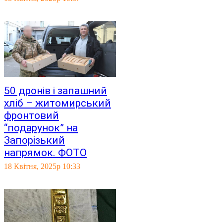
50 дронів і запашний
хліб – житомирський
фронтовий
“подарунок” на
Запорізький
напрямок. ФОТО
18 Квітня, 2025р 10:33