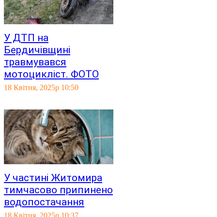
У ДТП на
Бердичівщині
травмувався
мотоцикліст. ФОТО
18 Квітня, 2025р 10:50
У частині Житомира
тимчасово припинено
водопостачання
18 Квітня, 2025р 10:37