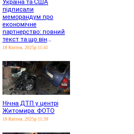
Україна та США
підписали
меморандум про
економічне
партнерство: повний
текст та що він
передбачає
18 Квітня, 2025р 11:41
Нічна ДТП у центрі
Житомира. ФОТО
18 Квітня, 2025р 11:39