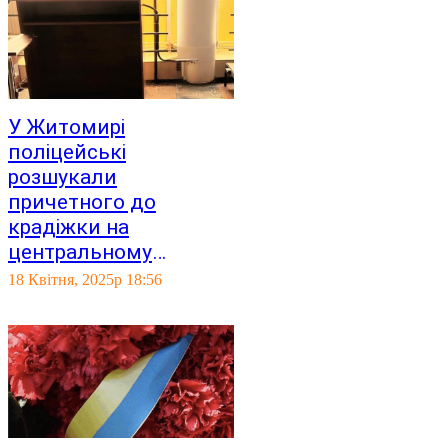
У Житомирі
поліцейські
розшукали
причетного до
крадіжки на
центральному
автовокзалі
18 Квітня, 2025р 18:56