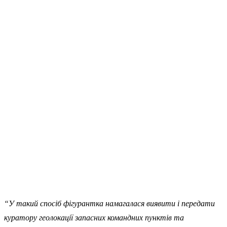
“У такий спосіб фігурантка намагалася виявити і передати
куратору геолокації запасних командних пунктів та