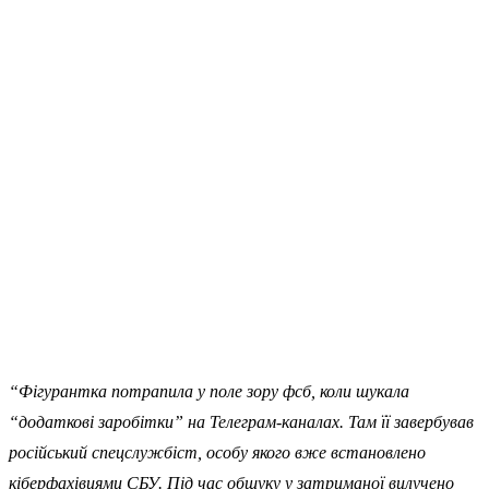
“Фігурантка потрапила у поле зору фсб, коли шукала
“додаткові заробітки” на Телеграм-каналах. Там її завербував
російський спецслужбіст, особу якого вже встановлено
кіберфахівцями СБУ. Під час обшуку у затриманої вилучено