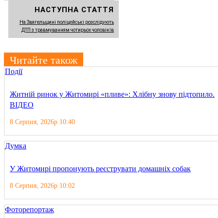
НАСТУПНА СТАТТЯ
На Звягельщині поліцейські розслідують
ДТП з травмуванням чотирьох чоловіків
Читайте також
Події
Житній ринок у Житомирі «пливе»: Хлібну знову підтопило.
ВІДЕО
8 Серпня, 2026р 10:40
Думка
У Житомирі пропонують реєструвати домашніх собак
8 Серпня, 2026р 10:02
Фоторепортаж