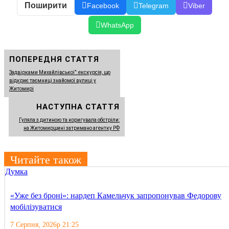
Поширити
Facebook
Telegram
Viber
WhatsApp
ПОПЕРЕДНЯ СТАТТЯ
Задвірками Михайлівської”: екскурсія, що
відкриє таємниці знайомої вулиці у
Житомирі
НАСТУПНА СТАТТЯ
Гуляла з дитиною та коригувала обстріли:
на Житомирщині затримано агентку РФ
Читайте також
Думка
«Уже без броні»: нардеп Камельчук запропонував Федорову
мобілізуватися
7 Серпня, 2026р 21:25