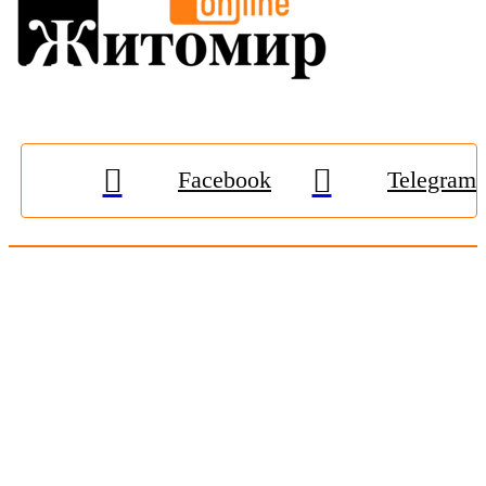
Facebook
Telegram
© 2009-2026, «
Житомир-Онлайн
». Всі права захищені.
Передрук матеріалів тільки за наявності гіперпосилання на
zhitomir-online.com
. E-mail редакції:
online.zt@gmail.com