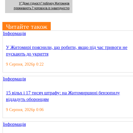
У “Домі гідності” поблизу Житомира
проживають 7 чоловіків із інвалідністю
Читайте також
Інформація
У Житомирі пояснили, що робити, якщо під час тривоги не
пускають до укриття
9 Серпня, 2026р 0:22
Інформація
15 вільх і 17 тисяч штрафу: на Житомирщині бензопилу
віддадуть оборонцям
9 Серпня, 2026р 0:06
Інформація