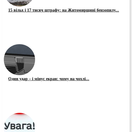
15 вільх і 17 тисяч штрафу: на Житомирщині бензопилу...
Один удар – і мінус екран: чому на чохлі...