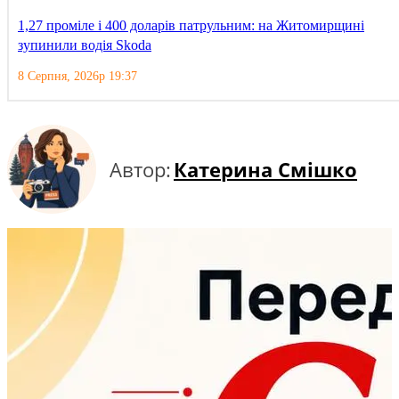
1,27 проміле і 400 доларів патрульним: на Житомирщині
зупинили водія Skoda
8 Серпня, 2026р 19:37
Автор:
Катерина Смішко