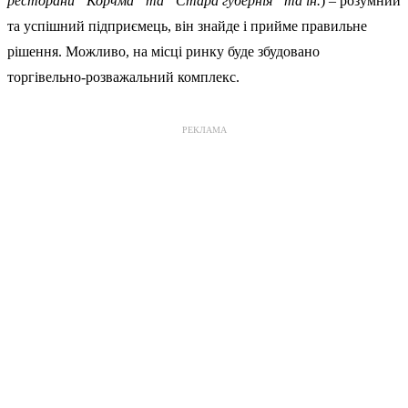
ресторани “Корчма” та “Стара губернія” та ін.
) – розумний
та успішний підприємець, він знайде і прийме правильне
рішення. Можливо, на місці ринку буде збудовано
торгівельно-розважальний комплекс.
РЕКЛАМА