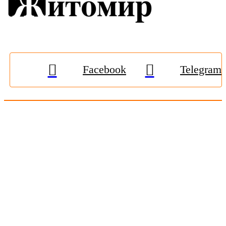
Facebook
Telegram
© 2009-2026, «
Житомир-Онлайн
». Всі права захищені.
Передрук матеріалів тільки за наявності гіперпосилання на
zhitomir-online.com
. E-mail редакції:
online.zt@gmail.com