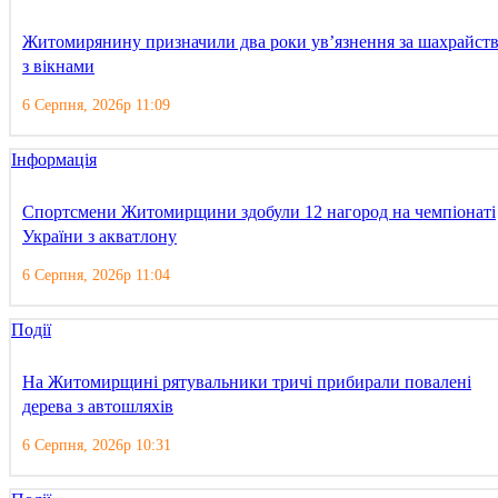
Житомирянину призначили два роки ув’язнення за шахрайст
з вікнами
6 Серпня, 2026р 11:09
Інформація
Спортсмени Житомирщини здобули 12 нагород на чемпіонаті
України з акватлону
6 Серпня, 2026р 11:04
Події
На Житомирщині рятувальники тричі прибирали повалені
дерева з автошляхів
6 Серпня, 2026р 10:31