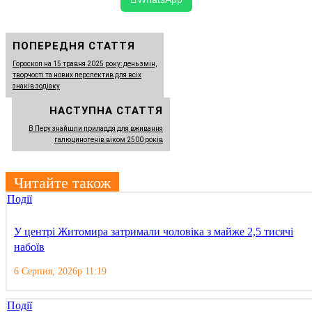
ПОПЕРЕДНЯ СТАТТЯ
Гороскоп на 15 травня 2025 року: день змін,
творчості та нових перспектив для всіх
знаків зодіаку
НАСТУПНА СТАТТЯ
В Перу знайшли приладдя для вживання
галюциногенів віком 2500 років
Читайте також
Події
У центрі Житомира затримали чоловіка з майже 2,5 тисячі
набоїв
6 Серпня, 2026р 11:19
Події