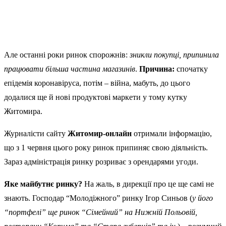
Але останні роки ринок спорожнів:
зникли покупці, припинила
працювати більша частина магазинів
.
Причина:
спочатку
епідемія коронавіруса, потім – війна, мабуть, до цього
додалися ще й нові продуктові маркети у тому кутку
Житомира.
Журналісти сайту
Житомир-онлайн
отримали інформацію,
що з 1 червня цього року ринок припиняє свою діяльність.
Зараз адміністрація ринку розриває з орендарями угоди.
Яке майбутнє ринку?
На жаль, в дирекції про це ще самі не
знають. Господар “Молодіжного” ринку Ігор Синьов (
у його
“портфелі” ще ринок “Сімейний” на Нижній Польовій,