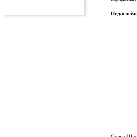
Педагогіч
Олена Шовк