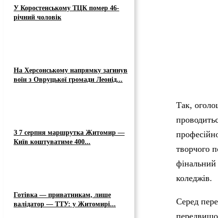
У Коростенському ТЦК помер 46-
річний чоловік
На Херсонському напрямку загинув
воїн з Овруцької громади Леонід...
Так, оголо
проводитьс
З 7 серпня маршрутка Житомир —
професійно
Київ коштуватиме 400...
творчого п
фінальний 
коледжів.
Готівка — приватникам, лише
Серед пере
валідатор — ТТУ: у Житомирі...
передвищої