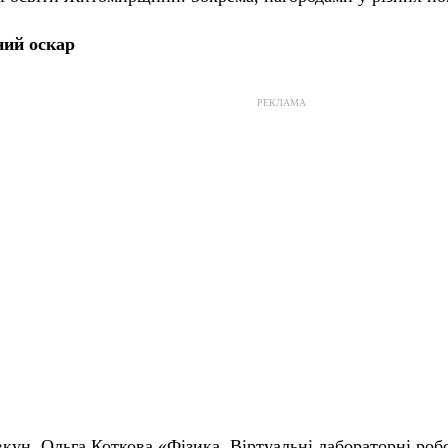
ний оскар
РЕКЛАМА
ун, Ольга Коткова «Фізика. Віртуальні лабораторні ро