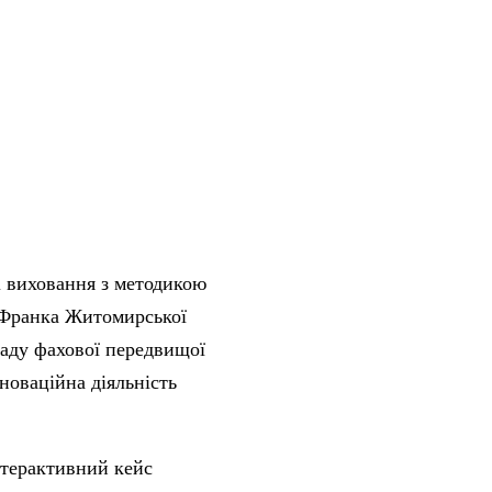
 і виховання з методикою
 Франка Житомирської
ладу фахової передвищої
новаційна діяльність
нтерактивний кейс