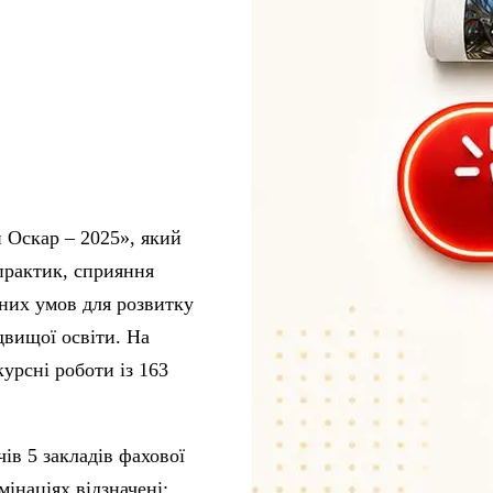
 Оскар – 2025», який
практик, сприяння
дних умов для розвитку
двищої освіти. На
урсні роботи із 163
ів 5 закладів фахової
інаціях відзначені: