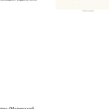
РЕКЛАМА
боти» (Малинський