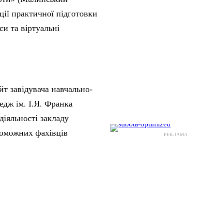
ції практичної підготовки
си та віртуальні
т завідувача навчально-
дж ім. І.Я. Франка
іяльності закладу
роможних фахівців
РЕКЛАМА