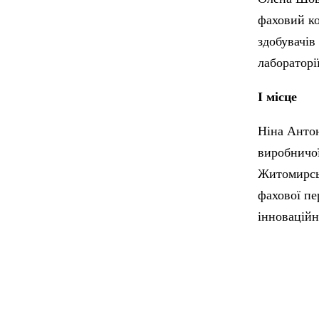
фаховий ко
здобувачів
лабораторії
І місце
Ніна Антон
виробничої
Житомирськ
фахової пе
інноваційн