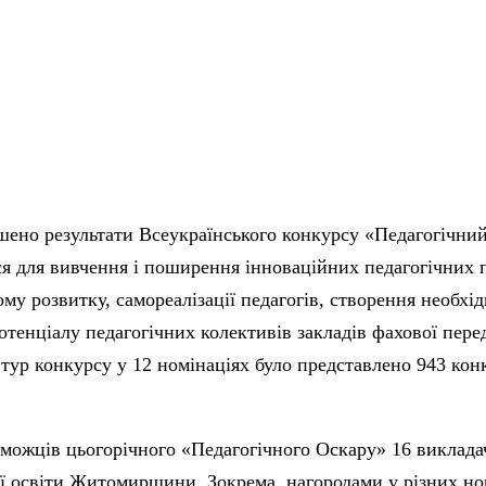
шено результати Всеукраїнського конкурсу «Педагогічний
я для вивчення і поширення інноваційних педагогічних 
му розвитку, самореалізації педагогів, створення необхі
отенціалу педагогічних колективів закладів фахової пере
тур конкурсу у 12 номінаціях було представлено 943 конк
можців цьогорічного «Педагогічного Оскару» 16 викладач
 освіти Житомирщини. Зокрема, нагородами у різних ном