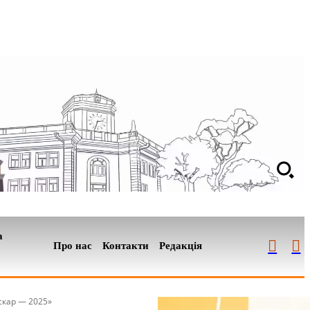
а
Про нас
Контакти
Редакція
скар — 2025»