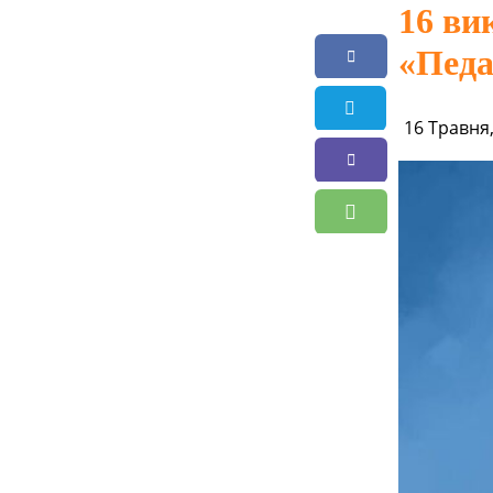
16 ви
«Педа
16 Травня,