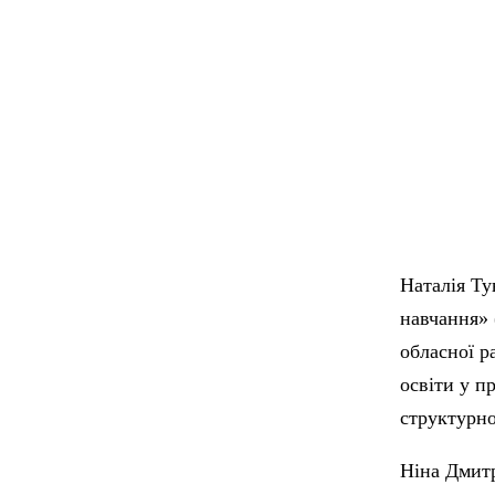
Наталія Ту
навчання» 
обласної р
освіти у п
структурног
Ніна Дмитр