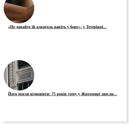
«Не давайте їй алкоголь навіть у борг»: у Тетерівці...
Його могли відновити: 75 років тому у Житомирі знесли...