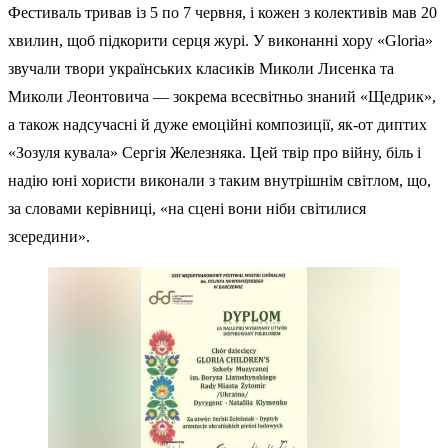
Фестиваль тривав із 5 по 7 червня, і кожен з колективів мав 20
хвилин, щоб підкорити серця журі. У виконанні хору «Gloria»
звучали твори українських класиків Миколи Лисенка та
Миколи Леонтовича — зокрема всесвітньо знаний «Щедрик»,
а також надсучасні й дуже емоційні композиції, як-от диптих
«Зозуля кувала» Сергія Железняка. Цей твір про війну, біль і
надію юні хористи виконали з таким внутрішнім світлом, що,
за словами керівниці, «на сцені вони ніби світилися
зсередини».