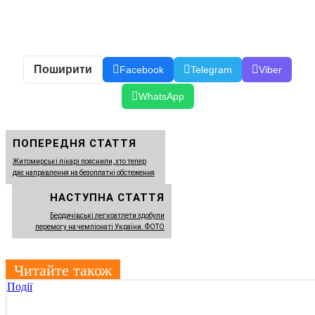
Поширити
Facebook
Telegram
Viber
WhatsApp
ПОПЕРЕДНЯ СТАТТЯ
Житомирські лікарі пояснили, хто тепер
дає направлення на безоплатні обстеження
НАСТУПНА СТАТТЯ
Бердичівські легкоатлети здобули
перемогу на чемпіонаті України. ФОТО
Читайте також
Події