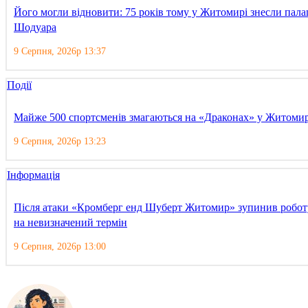
Його могли відновити: 75 років тому у Житомирі знесли пала
Шодуара
9 Серпня, 2026р 13:37
Події
Майже 500 спортсменів змагаються на «Драконах» у Житомир
9 Серпня, 2026р 13:23
Інформація
Після атаки «Кромберг енд Шуберт Житомир» зупинив робот
на невизначений термін
9 Серпня, 2026р 13:00