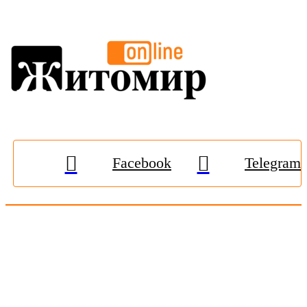
Facebook
Telegram
© 2009-2026, «
Житомир-Онлайн
». Всі права захищені.
Передрук матеріалів тільки за наявності гіперпосилання на
zhitomir-online.com
. E-mail редакції:
online.zt@gmail.com