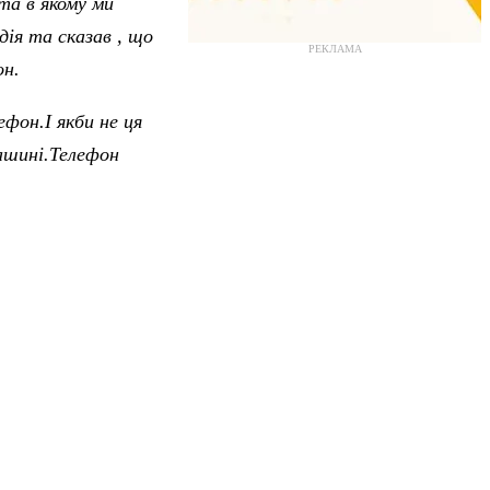
та в якому ми
дія та сказав , що
РЕКЛАМА
он.
ефон.І якби не ця
машині.Телефон