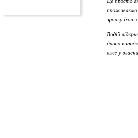
Це просто як
проживаємо і
зранку їхав 
Водій відкри
дивна випадк
вже у власни