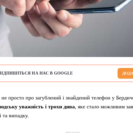
ПІДПИШІТЬСЯ НА НАС В GOOGLE
ДОДА
 не просто про загублений і знайдений телефон у Бердич
людську уважність і трохи дива
, яке стало можливим за
 та випадку.
РЕКЛАМА