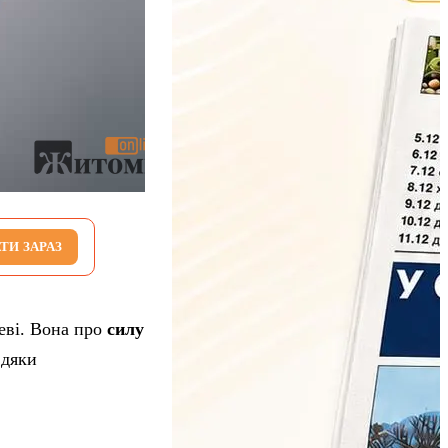
ТИ ЗАРАЗ
еві. Вона про
силу
вдяки