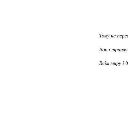
Тому не пере
Вони траплят
Всім миру і 