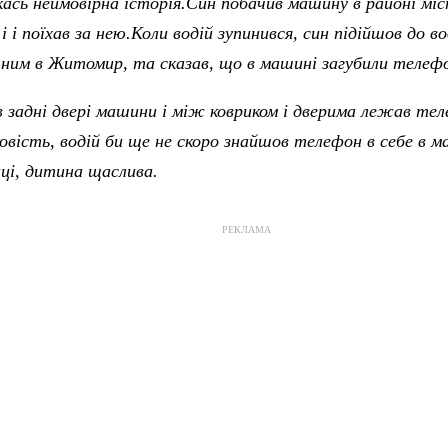
ась неймовірна історія.Син побачив машину в районі міс
 і поїхав за нею.Коли водій зупинився, син підійшов до во
з ним в Житомир, та сказав, що в машині загубили телеф
в задні двері машини і між ковриком і дверима лежав тел
овість, водій би ще не скоро знайшов телефон в себе в 
ці, дитина щаслива.
РЕКЛАМА