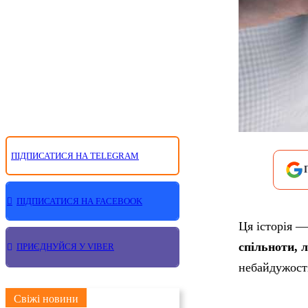
ПІДПИСАТИСЯ НА TELEGRAM
ПІДПИСАТИСЯ НА FACEBOOK
Ця історія —
спільноти, 
ПРИЄДНУЙСЯ У VIBER
небайдужості
Свіжі новини