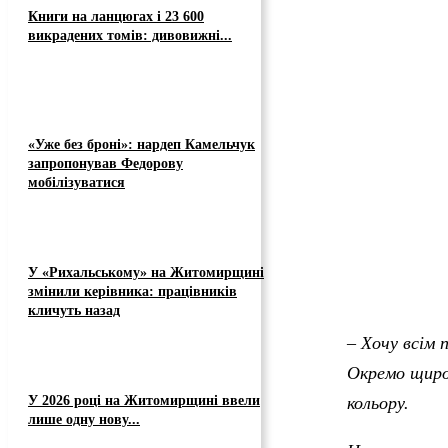
Книги на ланцюгах і 23 600
викрадених томів: дивовижні...
«Уже без броні»: нардеп Камельчук
запропонував Федорову
мобілізуватися
У «Рихальському» на Житомирщині
змінили керівника: працівників
кличуть назад
– Хочу всім 
Окремо щиро 
У 2026 році на Житомирщині ввели
кольору.
лише одну нову...