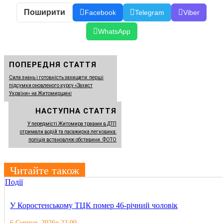
Поширити
Facebook
Telegram
Viber
WhatsApp
ПОПЕРЕДНЯ СТАТТЯ
Сила знань і готовність захищати: перші
підсумки оновленого курсу «Захист
України» на Житомирщині
НАСТУПНА СТАТТЯ
У передмісті Житомира травми в ДТП
отримали водій та пасажирка легковика:
поліція встановлює обставини. ФОТО
Читайте також
Події
У Коростенському ТЦК помер 46-річний чоловік
6 Серпня, 2026р 23:00