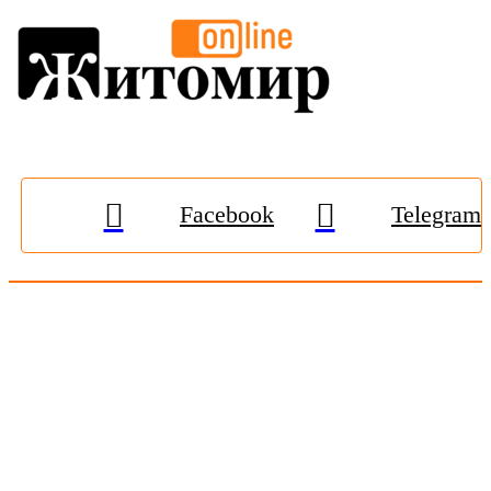
Facebook
Telegram
© 2009-2026, «
Житомир-Онлайн
». Всі права захищені.
Передрук матеріалів тільки за наявності гіперпосилання на
zhitomir-online.com
. E-mail редакції:
online.zt@gmail.com