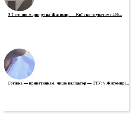
З 7 серпня маршрутка Житомир — Київ коштуватиме 400...
Готівка — приватникам, лише валідатор — ТТУ: у Житомирі...