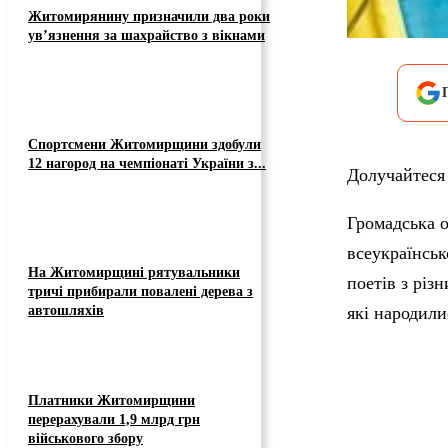
Житомирянину призначили два роки
ув’язнення за шахрайство з вікнами
Спортсмени Житомирщини здобули
12 нагород на чемпіонаті України з...
Долучайтес
Громадська о
всеукраїнсь
На Житомирщині рятувальники
поетів з різ
тричі прибирали повалені дерева з
автошляхів
які народили
Платники Житомирщини
перерахували 1,9 млрд грн
військового збору