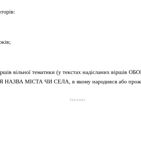
торів:
оків;
ршів вільної тематики (у текстах надісланих віршів 
НАЗВА МІСТА ЧИ СЕЛА, в якому народився або прожи
РЕКЛАМА