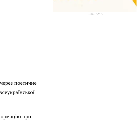
РЕКЛАМА
 через поетичне
всеукраїнської
формацію про