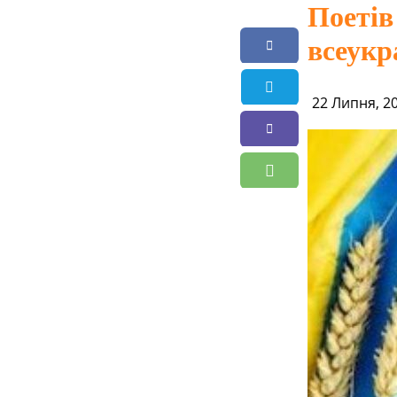
Поетів
всеук
22 Липня, 2