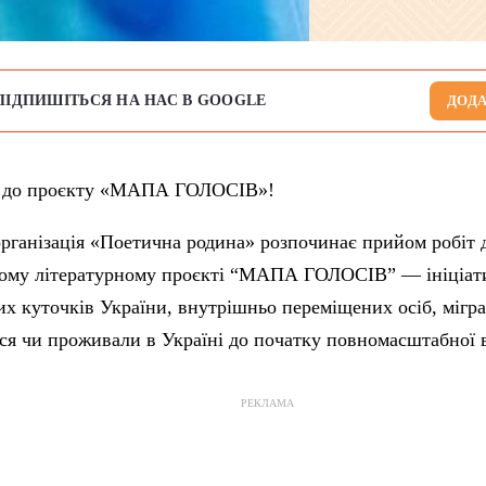
ПІДПИШІТЬСЯ НА НАС В GOOGLE
ДОДА
я до проєкту «МАПА ГОЛОСІВ»!
рганізація «Поетична родина» розпочинає прийом робіт д
кому літературному проєкті “МАПА ГОЛОСІВ” — ініціат
них куточків України, внутрішньо переміщених осіб, мігра
ся чи проживали в Україні до початку повномасштабної 
РЕКЛАМА