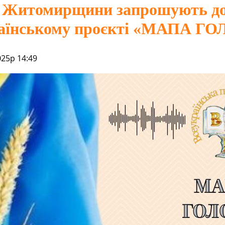
 Житомирщини запрошують до 
раїнському проєкті «МАПА Г
025р 14:49