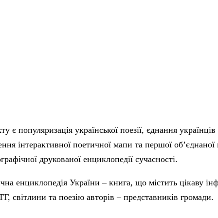
у є популяризація української поезії, єднання українців
ення інтерактивної поетичної мапи та першої об’єднаної 
графічної друкованої енциклопедії сучасності.
чна енциклопедія України – книга, що містить цікаву ін
ТГ, світлини та поезію авторів – представників громади.