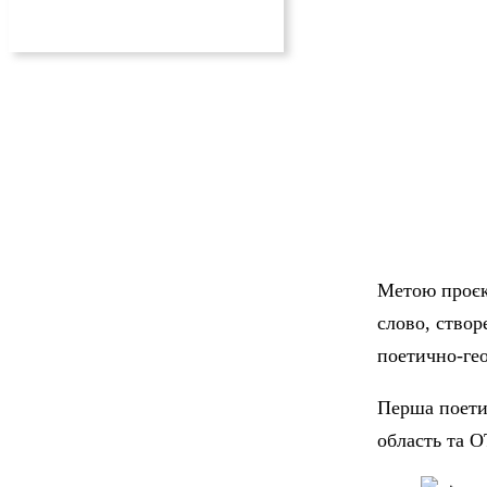
Метою проєкт
слово, створ
поетично-гео
Перша поети
область та О