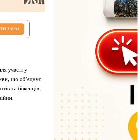
ТИ ЗАРАЗ
ля участі у
иви, що об’єднує
нтів та біженців,
війни.