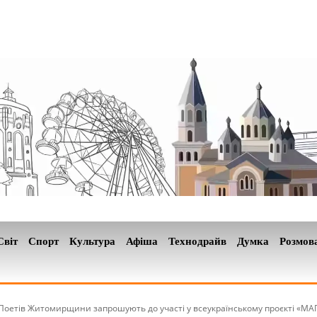
Світ
Спорт
Культура
Афіша
Технодрайв
Думка
Розмов
Поетів Житомирщини запрошують до участі у всеукраїнському проєкті «М