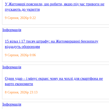
У Житомирі пояснили, що робити, якщо під час тривоги не
пускають до укриття
9 Серпня, 2026р 0:22
Інформація
15 вільх і 17 тисяч штрафу: на Житомирщині бензопилу
віддадуть оборонцям
9 Серпня, 2026р 0:06
Інформація
Один удар – і мінус екран: чому на чохлі для смартфона не
варто економити
8 Серпня, 2026р 23:13
Інформація