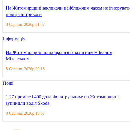
На Житомирщині закликали найближчим часом не ігноруват
повітряні тривоги
8 Серпня, 2026р 21:57
Інформація
На Житомирщині попрощалися із захисником Іваном
Мілевським
8 Серпня, 2026р 20:18
Події
1,27 проміле і 400 доларів патрульним: на Житомирщині
зупинили водія Skoda
8 Серпня, 2026р 19:37