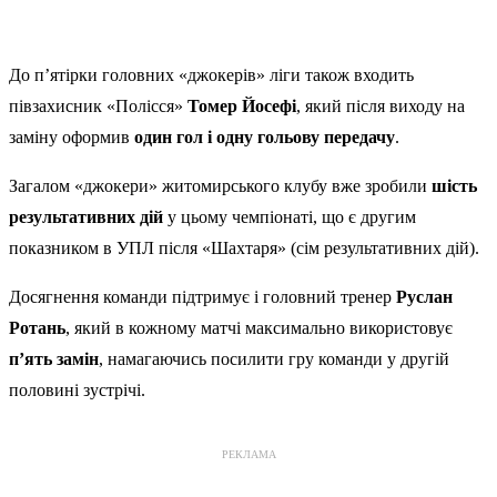
До п’ятірки головних «джокерів» ліги також входить
півзахисник «Полісся»
Томер Йосефі
, який після виходу на
заміну оформив
один гол і одну гольову передачу
.
Загалом «джокери» житомирського клубу вже зробили
шість
результативних дій
у цьому чемпіонаті, що є другим
показником в УПЛ після «Шахтаря» (сім результативних дій).
Досягнення команди підтримує і головний тренер
Руслан
Ротань
, який в кожному матчі максимально використовує
п’ять замін
, намагаючись посилити гру команди у другій
половині зустрічі.
РЕКЛАМА