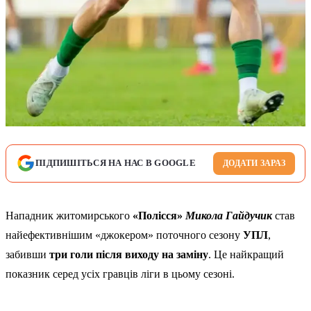
ПІДПИШІТЬСЯ НА НАС В GOOGLE
ДОДАТИ ЗАРАЗ
Нападник житомирського
«Полісся»
Микола Гайдучик
став
найефективнішим «джокером» поточного сезону
УПЛ
,
забивши
три голи після виходу на заміну
. Це найкращий
показник серед усіх гравців ліги в цьому сезоні.