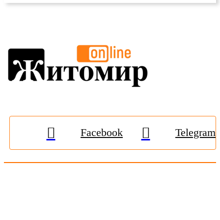
Facebook
Telegram
© 2009-2026, «
Житомир-Онлайн
». Всі права захищені.
Передрук матеріалів тільки за наявності гіперпосилання на
zhitomir-online.com
. E-mail редакції:
online.zt@gmail.com