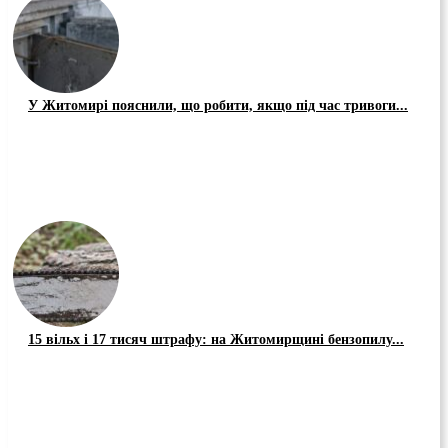
У Житомирі пояснили, що робити, якщо під час тривоги...
15 вільх і 17 тисяч штрафу: на Житомирщині бензопилу...