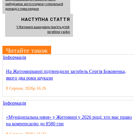
омбудсмена: місто згадали у спеціальній
доповіді з прав людини
НАСТУПНА СТАТТЯ
У Житомирі вшанували пам’ять дітей,
загиблих у війні
Читайте також
Інформація
На Житомирщині підтвердили загибель Сергія Боковенка,
якого два роки шукали
8 Серпня, 2026р 16:26
Інформація
«Муніципальна няня» у Житомирі у 2026 році: хто має право
на компенсацію до 8580 грн