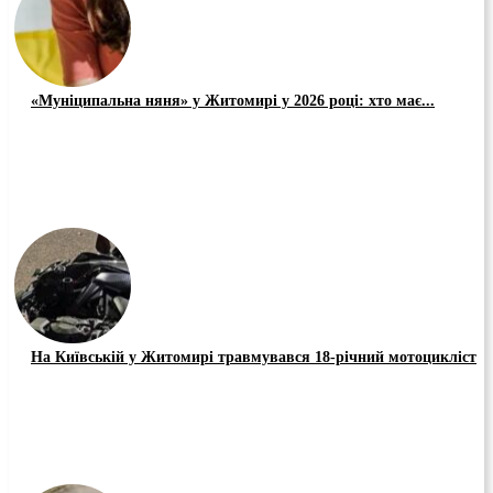
«Муніципальна няня» у Житомирі у 2026 році: хто має...
На Київській у Житомирі травмувався 18-річний мотоцикліст