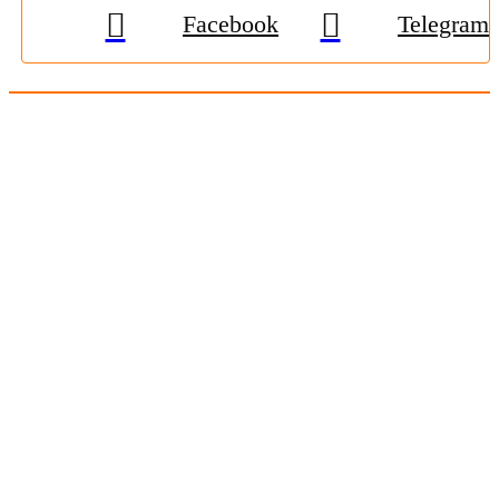
Facebook
Telegram
© 2009-2026, «
Житомир-Онлайн
». Всі права захищені.
Передрук матеріалів тільки за наявності гіперпосилання на
zhitomir-online.com
. E-mail редакції:
online.zt@gmail.com