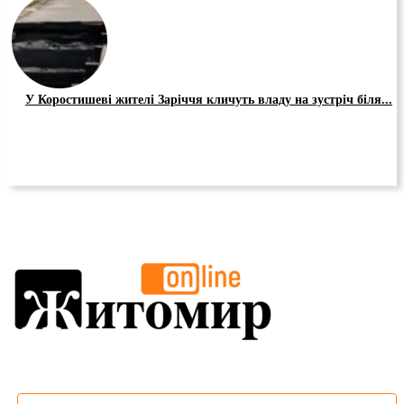
У Коростишеві жителі Заріччя кличуть владу на зустріч біля...